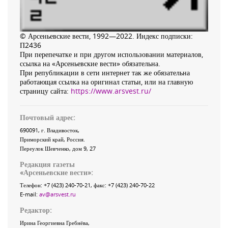
© Арсеньевские вести, 1992—2022. Индекс подписки:
П2436
При перепечатке и при другом использовании материалов,
ссылка на «Арсеньевские вести» обязательна.
При републикации в сети интернет так же обязательна
работающая ссылка на оригинал статьи, или на главную
страницу сайта:
https://www.arsvest.ru/
Почтовый адрес:
690091
, г.
Владивосток
,
Приморский край
,
Россия
.
Переулок Шевченко
, дом 9, 27
Редакция газеты
«
Арсеньевские вести
»:
Телефон:
+7 (423) 240-70-21
, факс:
+7 (423) 240-70-22
E-mail:
av@arsvest.ru
Редактор:
Ирина Георгиевна Гребнёва,