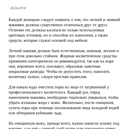
30.04.2018
Каждой женщине следует помнить о том, что летний и зимний
макияжи должны существенно отличаться друг от друга.
Отличия эти должны касаться не только используемых
цветовых оттенков, но и способов их нанесения, а также
средств, которые служат основой под мейкап.
Летний макияж должен быть естественным, нежным, легким и
при этом довольно стойким. Жирные косметические средства
применять категорически не рекомендуется, так как на жаре
они, вероятнее всего, поплывут, образовав заметные,
некрасивые разводы. Чтобы не допустить этого, наносить
косметику нужно, следуя простым правилам.
Для начала надо очистить поры на лице от загрязнений у
профессионального косметолога. Каждый раз, перед
нанесением макияжа, необходимо тщательно умываться, чтобы
убрать излишки жира с кожи. Желательно, после очищения,
сузить поры при помощи ополаскивания лица холодной водой
или обтирания кубиками льда.
На очищенную кожу, прежде всего, нужно нанести основу под
макияж, а на неё – тонкий слой пудры или тонального крема.