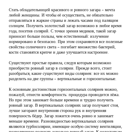
Стать обладательницей красивого и ровного загара – мечта
любой женщины. И чтобы её осуществить, не обязательно
отправляться в жаркие страны и лежать часами под палящим
солнцем. Получить золотистый загар возможно в любое время
года, посетив солярий. С точки зрения медиков, такой загар
приносит больше пользы, чем естественный: излучение
нормировано и безопасно. При этом сохраняются все полезные
свойства солнечного света – погибает множество бактерий,
кости становятся крепче и даже улучшается настроение.
Существуют простые правила, следуя которым возможно
приобрести ровный загар в солярии. Прежде всего, стоит
разобраться, какие существуют виды соляриев: все их можно
разделить на две группы – вертикальные и горизонтальные.
К основным достоинствам горизонтальных соляриев можно,
пожалуй, отнести комфортность: процедура проводится лёжа.
Но при этом занимает больше времени и трудно получить
ровный загар. В вертикальных соляриях загар получают стоя,
лучше загорают внутренняя сторона рук и внутренняя
поверхность бёдер. Загар ложится очень ровно и занимает
меньше времени. Разновидностью вертикальных соляриев
являются турбосолярии, имеющие особую систему вентиляции,
позволяющую получать идеально ровный загар. К недостаткам