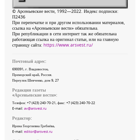
© Арсеньевские вести, 1992—2022. Индекс подписки:
П2436
При перепечатке и при другом использовании материалов,
ссылка на «Арсеньевские вести» обязательна.
При републикации в сети интернет так же обязательна
работающая ссылка на оригинал статьи, или на главную
страницу сайта:
https://www.arsvest.ru/
Почтовый адрес:
690091
, г.
Владивосток
,
Приморский край
,
Россия
.
Переулок Шевченко
, дом 9, 27
Редакция газеты
«
Арсеньевские вести
»:
Телефон:
+7 (423) 240-70-21
, факс:
+7 (423) 240-70-22
E-mail:
av@arsvest.ru
Редактор:
Ирина Георгиевна Гребнёва,
E-mail:
editor@arsvest.ru