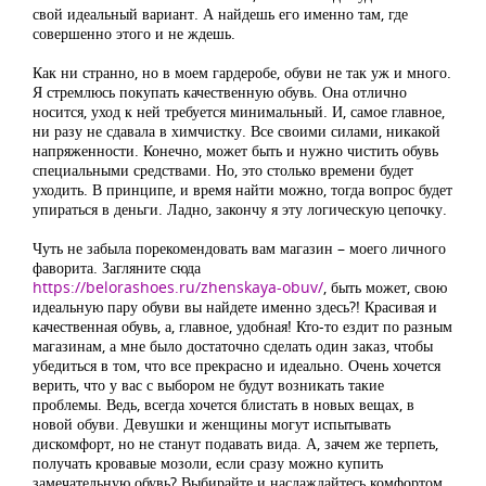
свой идеальный вариант. А найдешь его именно там, где
совершенно этого и не ждешь.
Как ни странно, но в моем гардеробе, обуви не так уж и много.
Я стремлюсь покупать качественную обувь. Она отлично
носится, уход к ней требуется минимальный. И, самое главное,
ни разу не сдавала в химчистку. Все своими силами, никакой
напряженности. Конечно, может быть и нужно чистить обувь
специальными средствами. Но, это столько времени будет
уходить. В принципе, и время найти можно, тогда вопрос будет
упираться в деньги. Ладно, закончу я эту логическую цепочку.
Чуть не забыла порекомендовать вам магазин – моего личного
фаворита. Загляните сюда
https://belorashoes.ru/zhenskaya-obuv/
, быть может, свою
идеальную пару обуви вы найдете именно здесь?! Красивая и
качественная обувь, а, главное, удобная! Кто-то ездит по разным
магазинам, а мне было достаточно сделать один заказ, чтобы
убедиться в том, что все прекрасно и идеально. Очень хочется
верить, что у вас с выбором не будут возникать такие
проблемы. Ведь, всегда хочется блистать в новых вещах, в
новой обуви. Девушки и женщины могут испытывать
дискомфорт, но не станут подавать вида. А, зачем же терпеть,
получать кровавые мозоли, если сразу можно купить
замечательную обувь? Выбирайте и наслаждайтесь комфортом,