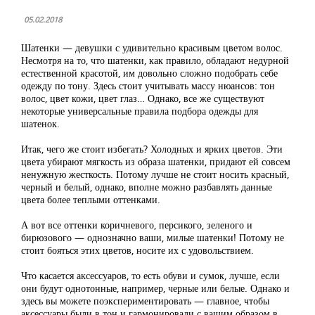
05.02.2018
Шатенки — девушки с удивительно красивым цветом волос.
Несмотря на то, что шатенки, как правило, обладают недурной
естественной красотой, им довольно сложно подобрать себе
одежду по тону. Здесь стоит учитывать массу нюансов: тон
волос, цвет кожи, цвет глаз… Однако, все же существуют
некоторые универсальные правила подбора одежды для
шатенок.
Итак, чего же стоит избегать? Холодных и ярких цветов. Эти
цвета убирают мягкость из образа шатенки, придают ей совсем
ненужную жесткость. Потому лучше не стоит носить красный,
черный и белый, однако, вполне можно разбавлять данные
цвета более теплыми оттенками.
А вот все оттенки коричневого, персикого, зеленого и
бирюзового — однозначно ваши, милые шатенки! Потому не
стоит бояться этих цветов, носите их с удовольствием.
Что касается аксессуаров, то есть обуви и сумок, лучше, если
они будут однотонные, например, черные или белые. Однако и
здесь вы можете поэкспериментировать — главное, чтобы
аксессуары были в тон и гармонировали с вашим образом в