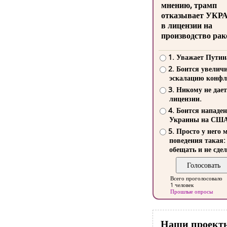
мнению, трамп
отказывает УКР
в лицензии на
производство рак
1. Уважает Путин
2. Боится увелич
эскалацию конфл
3. Никому не дает
лицензии.
4. Боится нападе
Украины на СШ
5. Просто у него 
поведения такая:
обещать и не сдел
Всего проголосовало
1 человек
Прошлые опросы
Наши проект