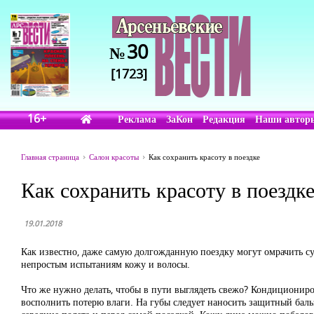
30
№
[1723]
16+
Реклама
ЗаКон
Редакция
Наши автор
Главная страница
Салон красоты
Как сохранить красоту в поездке
Как сохранить красоту в поездк
19.01.2018
Как известно, даже самую долгожданную поездку могут омрачить сух
непростым испытаниям кожу и волосы.
Что же нужно делать, чтобы в пути выглядеть свежо? Кондициониров
восполнить потерю влаги. На губы следует наносить защитный баль