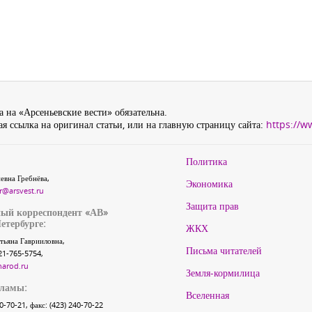
 на «Арсеньевские вести» обязательна.
я ссылка на оригинал статьи, или на главную страницу сайта:
https://w
Политика
евна Гребнёва,
Экономика
r@arsvest.ru
Защита прав
ый корреспондент «АВ»
етербурге:
ЖКХ
тьяна Гаврииловна,
Письма читателей
21-765-5754,
narod.ru
Земля-кормилица
кламы:
Вселенная
40-70-21, факс: (423) 240-70-22