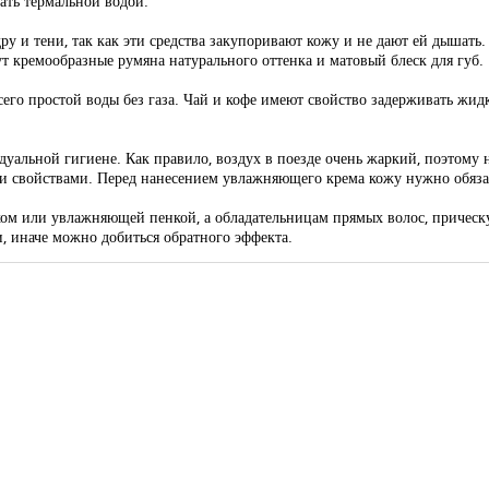
ать термальной водой.
ру и тени, так как эти средства закупоривают кожу и не дают ей дышать
 кремообразные румяна натурального оттенка и матовый блеск для губ.
сего простой воды без газа. Чай и кофе имеют свойство задерживать жидк
дуальной гигиене. Как правило, воздух в поезде очень жаркий, поэтому
и свойствами. Перед нанесением увлажняющего крема кожу нужно обязат
оском или увлажняющей пенкой, а обладательницам прямых волос, причес
и, иначе можно добиться обратного эффекта.