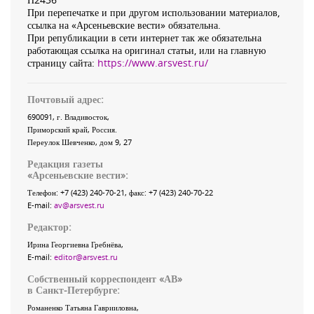
При перепечатке и при другом использовании материалов,
ссылка на «Арсеньевские вести» обязательна.
При републикации в сети интернет так же обязательна
работающая ссылка на оригинал статьи, или на главную
страницу сайта:
https://www.arsvest.ru/
Почтовый адрес:
690091
, г.
Владивосток
,
Приморский край
,
Россия
.
Переулок Шевченко
, дом 9, 27
Редакция газеты
«
Арсеньевские вести
»:
Телефон:
+7 (423) 240-70-21
, факс:
+7 (423) 240-70-22
E-mail:
av@arsvest.ru
Редактор:
Ирина Георгиевна Гребнёва,
E-mail:
editor@arsvest.ru
Собственный корреспондент «АВ»
в Санкт-Петербурге:
Романенко Татьяна Гаврииловна,