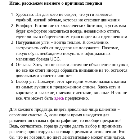
Итак, расскажем немного о причинах покупки
Удобство. Ни для кого не секрет, что угги являются
удобной, мягкой обувью, которая не стесняет движения.
Комфорт. В отличие от классических ботинок, в уггах вам
будет комфортно находиться всегда, независимо оттого,
едете ли вы в общественном транспорте или идете пешком.
Натуральные угги – всегда теплые. К сожалению,
застраховать себя от подделок не получается. Поэтому,
такую обувь необходимо покупать в официальных
магазинах бренда UGG.
Отзывы. Хоть, это не совсем логичное объяснение покупки,
но все же стоит иногда обращать внимание на то, остаются
довольными клиенты или нет.
Выбор угг. Пожалуй, этот критерий можно назвать одним
из самых лучших в предложенном списке. Здесь есть и
короткие, и высокие, с мехом, с лентами, вязаные. И это не
все, что может быть
здесь
предложено.
Для каждого продавца, видеть довольные лица клиентов –
огромное счастье. А, если еще и время находится для
размещения отзыва с фотографиями, то вообще прекрасно!
Ведь, согласитесь, гораздо лучше делать выбор и принимать
решение, ориентируясь на товар в реальном исполнении. Кто
бы, что не говорил, но цвет действительно может отличаться,