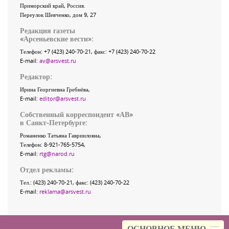
Приморский край
,
Россия
.
Переулок Шевченко
, дом 9, 27
Редакция газеты
«
Арсеньевские вести
»:
Телефон:
+7 (423) 240-70-21
, факс:
+7 (423) 240-70-22
E-mail:
av@arsvest.ru
Редактор:
Ирина Георгиевна Гребнёва,
E-mail:
editor@arsvest.ru
Собственный корреспондент «АВ»
в Санкт-Петербурге:
Романенко Татьяна Гаврииловна,
Телефон: 8-921-765-5754,
E-mail:
rtg@narod.ru
Отдел рекламы:
Тел.: (423) 240-70-21, факс: (423) 240-70-22
E-mail:
reklama@arsvest.ru
ОСНОВНОЕ МЕНЮ