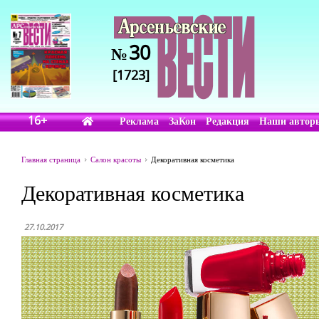
30
№
[1723]
16+
Реклама
ЗаКон
Редакция
Наши автор
Главная страница
Салон красоты
Декоративная косметика
Декоративная косметика
27.10.2017