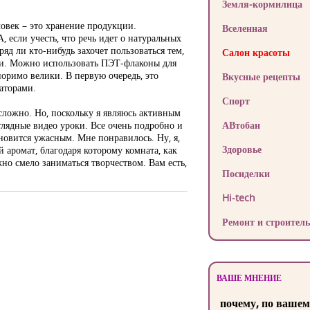
Земля-кормилица
овек – это хранение продукции.
Вселенная
, если учесть, что речь идет о натуральных
яд ли кто-нибудь захочет пользоваться тем,
Салон красоты
очи. Можно использовать ПЭТ-флаконы для
оримо велики. В первую очередь, это
Вкусные рецепты
аторами.
Спорт
сложно. Но, поскольку я являюсь активным
глядные видео уроки. Все очень подробно и
АВтобан
новится ужасным. Мне понравилось. Ну, я,
Здоровье
 аромат, благодаря которому комната, как
но смело заниматься творчеством. Вам есть,
Посиделки
Hi-tech
Ремонт и строитель
ВАШЕ МНЕНИЕ
почему, по вашем