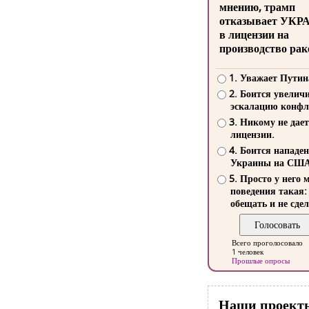
мнению, трамп
отказывает УКР
в лицензии на
производство рак
1. Уважает Путин
2. Боится увелич
эскалацию конфл
3. Никому не дает
лицензии.
4. Боится нападе
Украины на СШ
5. Просто у него 
поведения такая:
обещать и не сдел
Всего проголосовало
1 человек
Прошлые опросы
Наши проект