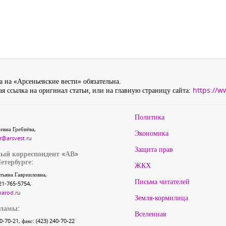
 на «Арсеньевские вести» обязательна.
я ссылка на оригинал статьи, или на главную страницу сайта:
https://w
Политика
евна Гребнёва,
Экономика
r@arsvest.ru
Защита прав
ый корреспондент «АВ»
етербурге:
ЖКХ
тьяна Гаврииловна,
Письма читателей
21-765-5754,
narod.ru
Земля-кормилица
кламы:
Вселенная
40-70-21, факс: (423) 240-70-22