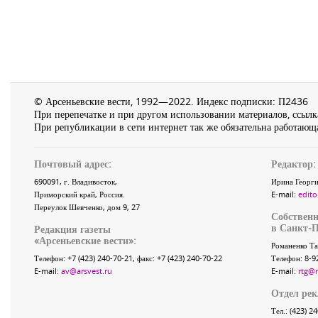
© Арсеньевские вести, 1992—2022. Индекс подписки: П2436
При перепечатке и при другом использовании материалов, ссылка
При републикации в сети интернет так же обязательна работающа
Почтовый адрес:
Редактор:
690091
, г.
Владивосток
,
Ирина Георги
Приморский край
,
Россия
.
E-mail:
edito
Переулок Шевченко
, дом 9, 27
Собственн
в Санкт-П
Редакция газеты
«
Арсеньевские вести
»:
Романенко Та
Телефон:
+7 (423) 240-70-21
, факс:
+7 (423) 240-70-22
Телефон: 8-9
E-mail:
av@arsvest.ru
E-mail:
rtg@
Отдел ре
Тел.: (423) 2