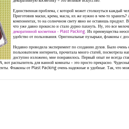
декоративную косметику – это великое искусство.
Единственная проблема, с которой может столкнуться каждый чел
Приготовив маски, крема, масла, их же нужно в чем-то хранить? А
компонентах, то на солнечном свету явно не оставишь продукт. Вр
что уже давно прокисло и стало дурно пахнуть. Ну, это все мел
декоративной косметики - Plast Packing
. Их преимущества неосп
удобство от пользования. Оригинальные пузырьки, флаконы с доз
Недавно проводила эксперимент по созданию духов. Было очень 
пользователем интернета, прочитала много статей, посмотрела на
доступно изложено, мне понравилось. Первый опыт не всегда ста
А, вот распылитель для ванной комнаты – это просто прекрасно. Чудесный
нты. Флаконы от Plast Packing очень надежные и удобные. Так, что мож