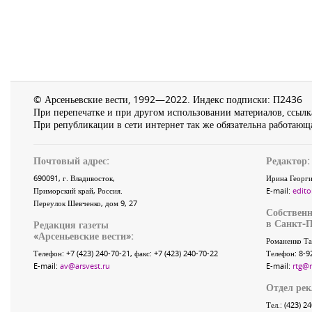
© Арсеньевские вести, 1992—2022. Индекс подписки: П2436
При перепечатке и при другом использовании материалов, ссылка
При републикации в сети интернет так же обязательна работающа
Почтовый адрес:
Редактор:
690091
, г.
Владивосток
,
Ирина Георги
Приморский край
,
Россия
.
E-mail:
edito
Переулок Шевченко
, дом 9, 27
Собственн
в Санкт-П
Редакция газеты
«
Арсеньевские вести
»:
Романенко Та
Телефон:
+7 (423) 240-70-21
, факс:
+7 (423) 240-70-22
Телефон: 8-9
E-mail:
av@arsvest.ru
E-mail:
rtg@
Отдел ре
Тел.: (423) 2