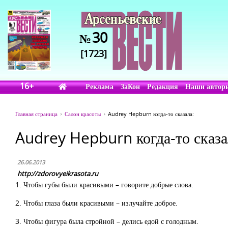
30
№
[1723]
16+
Реклама
ЗаКон
Редакция
Наши автор
Главная страница
Салон красоты
Audrey Hepburn когда-то сказала:
Audrey Hepburn когда-то сказа
26.06.2013
http://zdorovyeikrasota.ru
1. Чтобы губы были красивыми – говорите добрые слова.
2. Чтобы глаза были красивыми – излучайте доброе.
3. Чтобы фигура была стройной – делись едой с голодным.