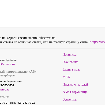
 на «Арсеньевские вести» обязательна.
я ссылка на оригинал статьи, или на главную страницу сайта:
https://w
Политика
евна Гребнёва,
Экономика
r@arsvest.ru
Защита прав
ый корреспондент «АВ»
етербурге:
ЖКХ
тьяна Гаврииловна,
Письма читателей
21-765-5754,
narod.ru
Земля-кормилица
кламы:
Вселенная
40-70-21, факс: (423) 240-70-22