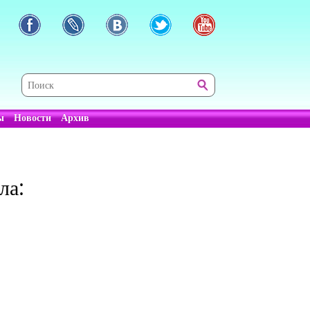
ы
Новости
Архив
ла: