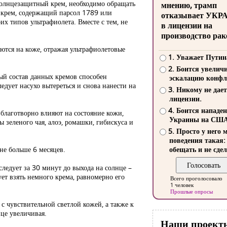
олнцезащитный крем, необходимо обращать
мнению, трамп
ь крем, содержащий парсол 1789 или
отказывает УКР
их типов ультрафиолета. Вместе с тем, не
в лицензии на
производство рак
ются на коже, отражая ультрафиолетовые
1. Уважает Путин
2. Боится увелич
ый состав данных кремов способен
эскалацию конфл
едует насухо вытереться и снова нанести на
3. Никому не дает
лицензии.
4. Боится нападе
благотворно влияют на состояние кожи,
Украины на СШ
 зеленого чая, алоэ, ромашки, гибискуса и
5. Просто у него 
поведения такая:
не больше 6 месяцев.
обещать и не сдел
ледует за 30 минут до выхода на солнце –
ет взять немного крема, равномерно его
Всего проголосовало
1 человек
Прошлые опросы
с чувствительной светлой кожей, а также к
нце увеличивая.
Наши проект