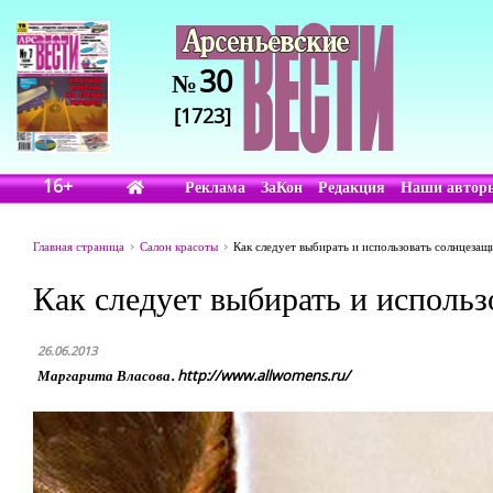
30
№
[1723]
16+
Реклама
ЗаКон
Редакция
Наши автор
Главная страница
Салон красоты
Как следует выбирать и использовать солнцеза
Как следует выбирать и исполь
26.06.2013
Маргарита Власова. http://www.allwomens.ru/