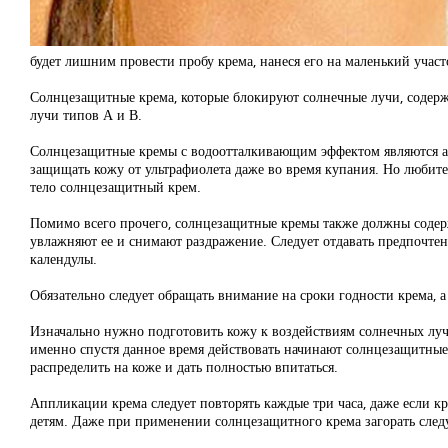
будет лишним провести пробу крема, нанеся его на маленький участ
Солнцезащитные крема, которые блокируют солнечные лучи, содержа
лучи типов А и В.
Солнцезащитные кремы с водоотталкивающим эффектом являются акт
защищать кожу от ультрафиолета даже во время купания. Но любител
тело солнцезащитный крем.
Помимо всего прочего, солнцезащитные кремы также должны содерж
увлажняют ее и снимают раздражение. Следует отдавать предпочтен
календулы.
Обязательно следует обращать внимание на сроки годности крема, 
Изначально нужно подготовить кожу к воздействиям солнечных лучей
именно спустя данное время действовать начинают солнцезащитные 
распределить на коже и дать полностью впитаться.
Аппликации крема следует повторять каждые три часа, даже если к
детям. Даже при применении солнцезащитного крема загорать следу