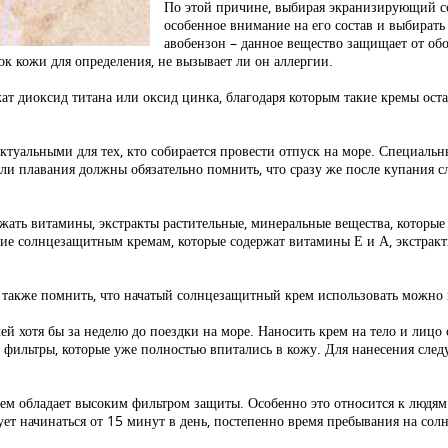
По этой причине, выбирая экранизирующий с
особенное внимание на его состав и выбират
авобензон – данное вещество защищает от обо
ок кожи для определения, не вызывает ли он аллергии.
т диоксид титана или оксид цинка, благодаря которым такие кремы оста
уальными для тех, кто собирается провести отпуск на море. Специальн
и плавания должны обязательно помнить, что сразу же после купания сл
ать витамины, экстракты растительные, минеральные вещества, которые 
ие солнцезащитным кремам, которые содержат витамины Е и А, экстракты
а также помнить, что начатый солнцезащитный крем использовать можно 
 хотя бы за неделю до поездки на море. Наносить крем на тело и лицо с
фильтры, которые уже полностью впитались в кожу. Для нанесения следу
рем обладает высоким фильтром защиты. Особенно это относится к людям 
ет начинаться от 15 минут в день, постепенно время пребывания на сол