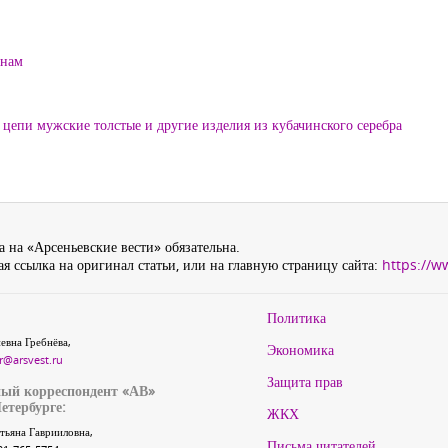
енам
цепи мужские толстые и другие изделия из кубачинского серебра
 на «Арсеньевские вести» обязательна.
я ссылка на оригинал статьи, или на главную страницу сайта:
https://w
Политика
евна Гребнёва,
Экономика
r@arsvest.ru
Защита прав
ый корреспондент «АВ»
етербурге:
ЖКХ
тьяна Гаврииловна,
Письма читателей