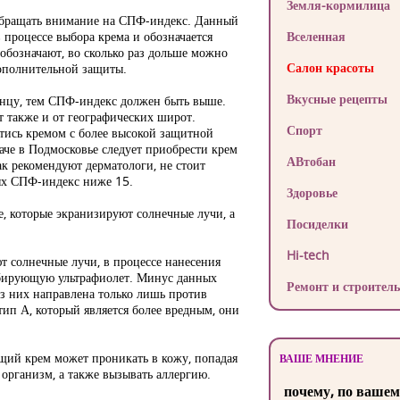
Земля-кормилица
обращать внимание на СПФ-индекс. Данный
 процессе выбора крема и обозначается
Вселенная
обозначают, во сколько раз дольше можно
Салон красоты
дополнительной защиты.
Вкусные рецепты
олнцу, тем СПФ-индекс должен быть выше.
т также и от географических широт.
Спорт
стись кремом с более высокой защитной
аче в Подмосковье следует приобрести крем
АВтобан
ак рекомендуют дерматологи, не стоит
рых СПФ-индекс ниже 15.
Здоровье
, которые экранизируют солнечные лучи, а
Посиделки
Hi-tech
 солнечные лучи, в процессе нанесения
рбирующую ультрафиолет. Минус данных
Ремонт и строитель
 из них направлена только лишь против
 тип А, который является более вредным, они
ий крем может проникать в кожу, попадая
ВАШЕ МНЕНИЕ
 организм, а также вызывать аллергию.
почему, по вашем