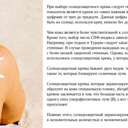
При выборе солнцезащитного крема следует 
показатель является одним из самых важным в
цифрами от трех до тридцати. Данные цифры 
быть на солнце, используя крем, нежели без 
Чем кожа является более чувствительной к с
Кроме того, выбор числа СПФ-индекса зависи
Например, при отдыхе в Турции следует запа
степенью. В случае проведения выходных на д
с более низкой защитной степенью. Однако, к
использовать солнцезащитные крема, у кото
Солнцезащитные кремы бывают двух видов: те
также те, которые блокируют солнечные лучи.
Солнцезащитные кремы, которые экранизируют
образуют на коже специальную пленку, абсо
кремов заключается в том, что большая часть
одного типа ультрафиолетовых луче (В), а вот
пропускают.
Помимо этого, солнцезащитный экранизирующ
в незначительных количествах в человеческий