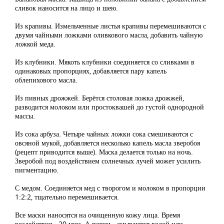
сливок наносится на лицо и шею.
Из крапивы. Измельченные листья крапивы перемешиваются с
двумя чайными ложками оливкового масла, добавить чайную
ложкой меда.
Из клубники. Мякоть клубники соединяется со сливками в
одинаковых пропорциях, добавляется пару капель
облепихового масла.
Из пивных дрожжей. Берётся столовая ложка дрожжей,
разводится молоком или простоквашей до густой однородной
массы.
Из сока арбуза. Четыре чайных ложки сока смешиваются с
овсяной мукой, добавляется несколько капель масла зверобоя
(рецепт приводится выше). Маска делается только на ночь.
Зверобой под воздействием солнечных лучей может усилить
пигментацию.
С медом. Соединяется мед с творогом и молоком в пропорции
1:2:2, тщательно перемешивается.
Все маски наносятся на очищенную кожу лица. Время
воздействия - 20 мин. А потом - смываются водой или