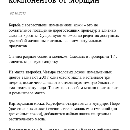
02.10.2017
Борьба с возрастными изменениями кожи – это не
обязательное посещение дорогостоящих процедур в элитных
салонах красоты. Существуют множество рецептов доступных
для любой женщины с использованием натуральных
продуктов.
С виноградным соком и молоком. Смешать в пропорции 1:1,
смочить марлевую салфетку.
Из масла зверобоя. Четыре столовых ложки измельченных
цветов заливают 200 г оливкового масла, настаивают три
недели, после чего сливают в стеклянную темную ёмкость и
смазывать кожу лица. Таким же способом можно приготовить
и ромашковое масло.
Картофельная маска. Картофель отваривается в мундире. Пюре
(две столовых ложки) смешивается с молоком и сметаной (по
две чайные ложки), добавляется чайная ложка глицерина и
растительного масла.
Банановая маска. Кашица из половинки банана с добавлением