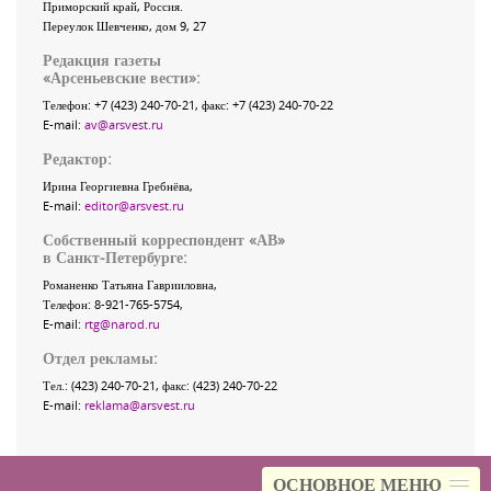
Приморский край
,
Россия
.
Переулок Шевченко
, дом 9, 27
Редакция газеты
«
Арсеньевские вести
»:
Телефон:
+7 (423) 240-70-21
, факс:
+7 (423) 240-70-22
E-mail:
av@arsvest.ru
Редактор:
Ирина Георгиевна Гребнёва,
E-mail:
editor@arsvest.ru
Собственный корреспондент «АВ»
в Санкт-Петербурге:
Романенко Татьяна Гаврииловна,
Телефон: 8-921-765-5754,
E-mail:
rtg@narod.ru
Отдел рекламы:
Тел.: (423) 240-70-21, факс: (423) 240-70-22
E-mail:
reklama@arsvest.ru
ОСНОВНОЕ МЕНЮ