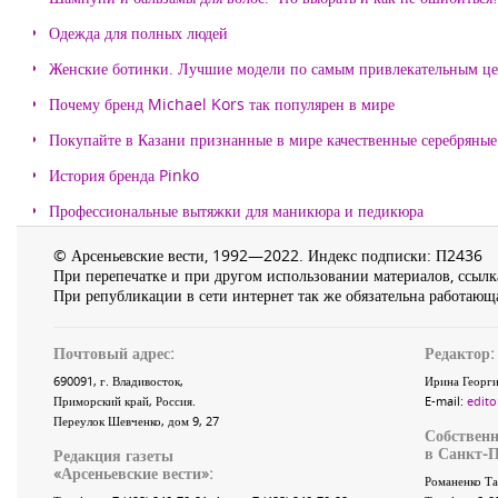
Одежда для полных людей
Женские ботинки. Лучшие модели по самым привлекательным ц
Почему бренд Michael Kors так популярен в мире
Покупайте в Казани признанные в мире качественные серебряные 
История бренда Pinko
Профессиональные вытяжки для маникюра и педикюра
© Арсеньевские вести, 1992—2022. Индекс подписки: П2436
При перепечатке и при другом использовании материалов, ссылка
При републикации в сети интернет так же обязательна работающа
Почтовый адрес:
Редактор:
690091
, г.
Владивосток
,
Ирина Георги
Приморский край
,
Россия
.
E-mail:
edito
Переулок Шевченко
, дом 9, 27
Собственн
в Санкт-П
Редакция газеты
«
Арсеньевские вести
»:
Романенко Та