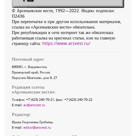
© Арсеньевские вести, 1992—2022. Индекс подписки:
П2436
При перепечатке и при другом использовании материалов,
ссылка на «Арсеньевские вести» обязательна.
При републикации в сети интернет так же обязательна
работающая ссылка на оригинал статьи, или на главную
страницу сайта:
https://www.arsvest.ru/
Почтовый адрес:
690091
, г.
Владивосток
,
Приморский край
,
Россия
.
Переулок Шевченко
, дом 9, 27
Редакция газеты
«
Арсеньевские вести
»:
Телефон:
+7 (423) 240-70-21
, факс:
+7 (423) 240-70-22
E-mail:
av@arsvest.ru
Редактор:
Ирина Георгиевна Гребнёва,
E-mail:
editor@arsvest.ru