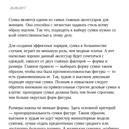
26.09.2017
Сумка является одним из самых главных аксессуаров для
женщин. Она способна с легкостью задавать стиль всему
образу вцелом. Так что, подходить к выбору сумки нужно со
всей ответственностью к этому делу.
Для создания эффектных нарядов, сумка в большинстве
случаев, играет не меньшую роль, чем модные платья. А вот
насколько хорошо данный аксессуар будет сочетаться с
одеждой, зависит от двух главных факторов — формы и
размера. Главное правило — выбирать форму сумки таким
образом, чтобы она была противоположностью фигуры — то
есть уравновешивала ее. Так, худым и высоким девушкам
подходят округлые сумки. Полным и невысоким следует
обратить внимание на прямоугольные строгие деловые сумки и
клатчи: пропорции сумки должны быть тем более строгими,
чем больше округлых форм фигуры.
Размеры важны не меньше формы. Здесь основной критерий
— пропорциональность сумки фигуре. Таким образом,
высоким и худым не идут чересчур миниатюрные модели
сумочек, лучше отдать предпочтение сумке среднего или
достаточно большого размера. А маленькие сумочки, особенно