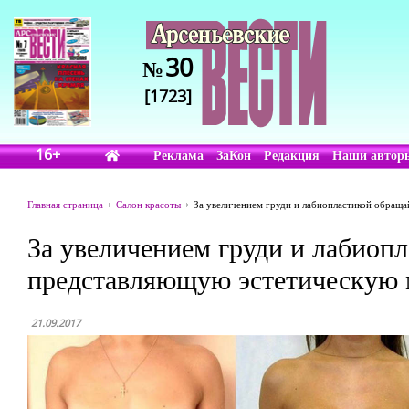
30
№
[1723]
16+
Реклама
ЗаКон
Редакция
Наши автор
Главная страница
Салон красоты
За увеличением груди и лабиопластикой обраща
За увеличением груди и лабиопл
представляющую эстетическую 
21.09.2017