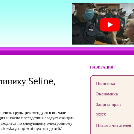
НАВИГАЦИЯ
линику Seline,
Политика
Экономика
Защита прав
ичить грудь, рекомендуется вначале
ЖКХ
ция и какие последствия следует ожидать.
находится по следующему электронному
Письма читателей
ticheskaya-operatsiya-na-grudi/.