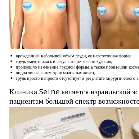
врожденный небольшой объем груди, ее неэстетичная форма;
грудь уменьшилась в результате резкого похудения;
произошло изменение грудной формы, а также произошли космет
видна явная асимметрия молочных желез;
грудь просто напросто отсутствует в результате хирургического 
Клиника Seline является израильской э
пациентам большой спектр возможност