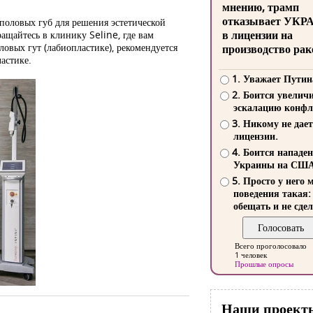
мнению, трамп
отказывает УКР
половых губ для решения эстетической
в лицензии на
ращайтесь в клинику Seline, где вам
ловых гут (лабиопластике), рекомендуется
производство рак
астике.
1. Уважает Путин
2. Боится увелич
эскалацию конфл
3. Никому не дает
лицензии.
4. Боится нападе
Украины на СШ
5. Просто у него 
поведения такая:
обещать и не сдел
Всего проголосовало
1 человек
Прошлые опросы
Наши проект