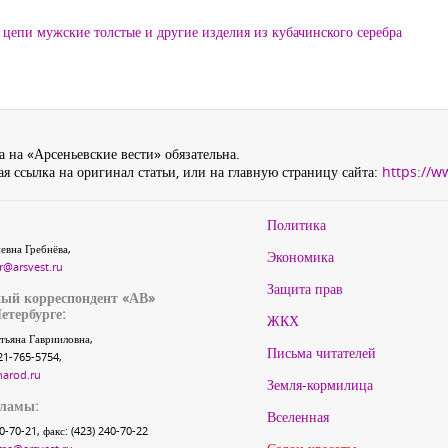
цепи мужские толстые и другие изделия из кубачинского серебра
 на «Арсеньевские вести» обязательна.
я ссылка на оригинал статьи, или на главную страницу сайта:
https://w
Политика
евна Гребнёва,
Экономика
r@arsvest.ru
Защита прав
ый корреспондент «АВ»
етербурге:
ЖКХ
тьяна Гаврииловна,
Письма читателей
21-765-5754,
narod.ru
Земля-кормилица
кламы:
Вселенная
40-70-21, факс: (423) 240-70-22