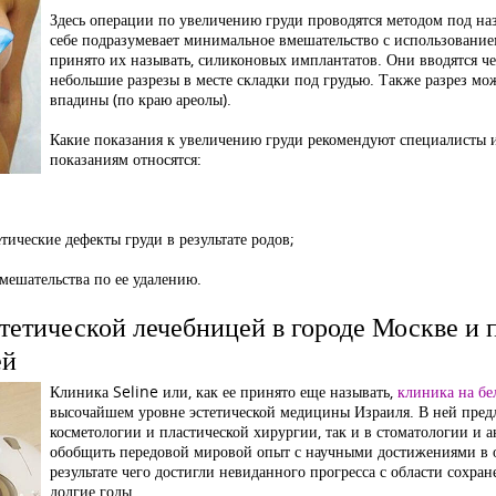
Здесь операции по увеличению груди проводятся методом под н
себе подразумевает минимальное вмешательство с использование
принято их называть, силиконовых имплантатов. Они вводятся ч
небольшие разрезы в месте складки под грудью. Также разрез м
впадины (по краю ареолы).
Какие показания к увеличению груди рекомендуют специалисты и
показаниям относятся:
ические дефекты груди в результате родов;
вмешательства по ее удалению.
стетической лечебницей в городе Москве и 
ей
Клиника Seline или, как ее принято еще называть,
клиника на бе
высочайшем уровне эстетической медицины Израиля. В ней предла
косметологии и пластической хирургии, так и в стоматологии и 
обобщить передовой мировой опыт с научными достижениями в о
результате чего достигли невиданного прогресса с области сохра
долгие годы.