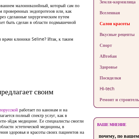
Земля-кормилица
азванием малоинвазийный, который сам по
м проверенных эндопротезов или, как
Вселенная
ерез сделанные хирургическим путем
ожет быть сделан в области подмышечной
Салон красоты
Вкусные рецепты
 врачи клиники Seline? Итак, к таким
Спорт
АВтобан
Здоровье
Посиделки
Hi-tech
предлагает своим
Ремонт и строитель
лорусской
работает по канонам и на
гается полный спектр услуг, как в
анти-эйдж медицине. Ее специалисты смогли
ВАШЕ МНЕНИЕ
бласти эстетической медицины, в
нения здоровья и красоты своих пациентов на
почему, по вашем