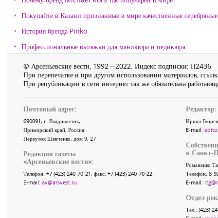
Покупайте в Казани признанные в мире качественные серебряные 
История бренда Pinko
Профессиональные вытяжки для маникюра и педикюра
© Арсеньевские вести, 1992—2022. Индекс подписки: П2436
При перепечатке и при другом использовании материалов, ссылка
При републикации в сети интернет так же обязательна работающа
Почтовый адрес:
Редактор:
690091
, г.
Владивосток
,
Ирина Георги
Приморский край
,
Россия
.
E-mail:
edito
Переулок Шевченко
, дом 9, 27
Собственн
в Санкт-П
Редакция газеты
«
Арсеньевские вести
»:
Романенко Та
Телефон:
+7 (423) 240-70-21
, факс:
+7 (423) 240-70-22
Телефон: 8-9
E-mail:
av@arsvest.ru
E-mail:
rtg@
Отдел ре
Тел.: (423) 2