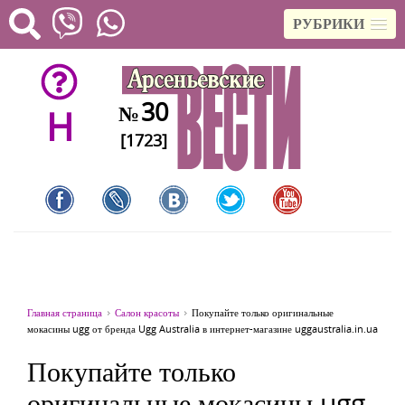
РУБРИКИ
30
№
H
[1723]
Главная страница
Салон красоты
Покупайте только оригинальные
мокасины ugg от бренда Ugg Australia в интернет-магазине uggaustralia.in.ua
Покупайте только
оригинальные мокасины ugg