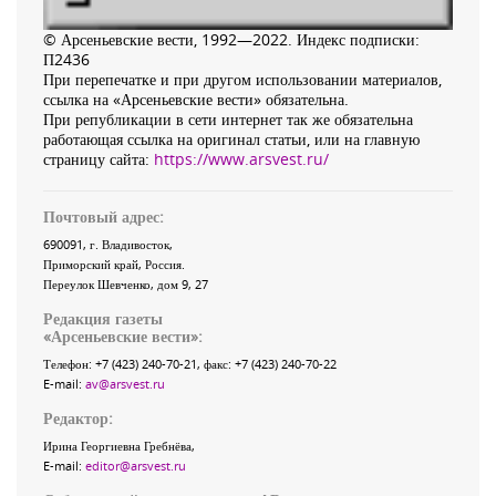
© Арсеньевские вести, 1992—2022. Индекс подписки:
П2436
При перепечатке и при другом использовании материалов,
ссылка на «Арсеньевские вести» обязательна.
При републикации в сети интернет так же обязательна
работающая ссылка на оригинал статьи, или на главную
страницу сайта:
https://www.arsvest.ru/
Почтовый адрес:
690091
, г.
Владивосток
,
Приморский край
,
Россия
.
Переулок Шевченко
, дом 9, 27
Редакция газеты
«
Арсеньевские вести
»:
Телефон:
+7 (423) 240-70-21
, факс:
+7 (423) 240-70-22
E-mail:
av@arsvest.ru
Редактор:
Ирина Георгиевна Гребнёва,
E-mail:
editor@arsvest.ru