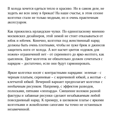
В холода хочется одеться тепло и красиво. Но в самом деле, не
ходить же всю зиму в брюках! На наше счастье, в этом сезоне
колготки стали не только модным, но и очень практичным
аксессуаром.
Как прижились ирландские чулки. По единогласному мнению
московских дизайнеров, этой зимой не стоит отказываться от
юбок и юбочек. Конечно, колготки под женственный наряд
должны быть очень плотными, чтобы не хуже брюк и джинсов
защитить ноги от холода. А вот насчет цветов «одежек для
ножек» ограничений нет - от сиреневого до ярко-желтого, как
цыпленок. Цвет колготок не обязательно должен сочетаться с
нарядом – достаточно, если они будут гармонировать.
Яркие колготки носят с контрастными нарядами: зеленые - с
черным платьем, сиреневые – с коричневой юбкой, а желтые - с
клетчатой юбкой. Вечерний вариант предполагает колготки с
необычным рисунком. Например, с эффектом разводов,
полосками, пятнами «леопарда». Смешение волокон разной
фактуры и забавные рисунки сделают незабываемым любой
повседневный наряд. К примеру, в шелковом платье с яркими
колготками и жокейскими сапогами ты точно не останешься
незамеченной.