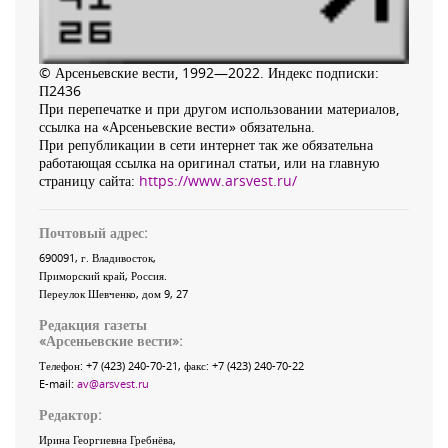
© Арсеньевские вести, 1992—2022. Индекс подписки:
П2436
При перепечатке и при другом использовании материалов,
ссылка на «Арсеньевские вести» обязательна.
При републикации в сети интернет так же обязательна
работающая ссылка на оригинал статьи, или на главную
страницу сайта:
https://www.arsvest.ru/
Почтовый адрес:
690091
, г.
Владивосток
,
Приморский край
,
Россия
.
Переулок Шевченко
, дом 9, 27
Редакция газеты
«
Арсеньевские вести
»:
Телефон:
+7 (423) 240-70-21
, факс:
+7 (423) 240-70-22
E-mail:
av@arsvest.ru
Редактор:
Ирина Георгиевна Гребнёва,