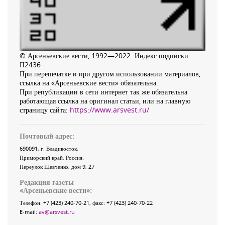
© Арсеньевские вести, 1992—2022. Индекс подписки:
П2436
При перепечатке и при другом использовании материалов,
ссылка на «Арсеньевские вести» обязательна.
При републикации в сети интернет так же обязательна
работающая ссылка на оригинал статьи, или на главную
страницу сайта:
https://www.arsvest.ru/
Почтовый адрес:
690091
, г.
Владивосток
,
Приморский край
,
Россия
.
Переулок Шевченко
, дом 9, 27
Редакция газеты
«
Арсеньевские вести
»:
Телефон:
+7 (423) 240-70-21
, факс:
+7 (423) 240-70-22
E-mail:
av@arsvest.ru