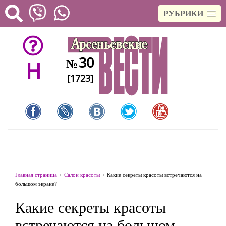
РУБРИКИ
30
№
H
[1723]
Главная страница
Салон красоты
Какие секреты красоты встречаются на
большом экране?
Какие секреты красоты
встречаются на большом