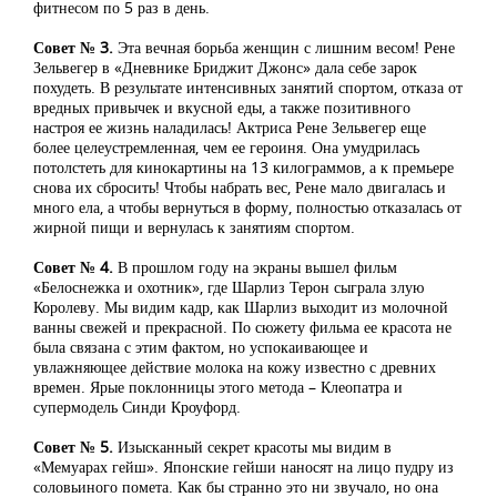
фитнесом по 5 раз в день.
Совет № 3.
Эта вечная борьба женщин с лишним весом! Рене
Зельвегер в «Дневнике Бриджит Джонс» дала себе зарок
похудеть. В результате интенсивных занятий спортом, отказа от
вредных привычек и вкусной еды, а также позитивного
настроя ее жизнь наладилась! Актриса Рене Зельвегер еще
более целеустремленная, чем ее героиня. Она умудрилась
потолстеть для кинокартины на 13 килограммов, а к премьере
снова их сбросить! Чтобы набрать вес, Рене мало двигалась и
много ела, а чтобы вернуться в форму, полностью отказалась от
жирной пищи и вернулась к занятиям спортом.
Совет № 4.
В прошлом году на экраны вышел фильм
«Белоснежка и охотник», где Шарлиз Терон сыграла злую
Королеву. Мы видим кадр, как Шарлиз выходит из молочной
ванны свежей и прекрасной. По сюжету фильма ее красота не
была связана с этим фактом, но успокаивающее и
увлажняющее действие молока на кожу известно с древних
времен. Ярые поклонницы этого метода – Клеопатра и
супермодель Синди Кроуфорд.
Совет № 5.
Изысканный секрет красоты мы видим в
«Мемуарах гейш». Японские гейши наносят на лицо пудру из
соловьиного помета. Как бы странно это ни звучало, но она