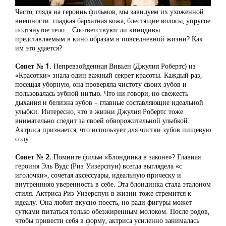
Часто, глядя на героинь фильмов, мы завидуем их ухоженной
внешности: гладкая бархатная кожа, блестящие волосы, упругое
подтянутое тело… Соответствуют ли кинодивы
представляемым в кино образам в повседневной жизни? Как
им это удается?
Совет № 1.
Непревзойденная Вивьен (Джулия Робертс) из
«Красотки» знала один важный секрет красоты. Каждый раз,
посещая уборную, она проверяла чистоту своих зубов и
пользовалась зубной нитью. Что ни говори, но свежесть
дыхания и белизна зубов – главные составляющие идеальной
улыбки. Интересно, что в жизни Джулия Робертс тоже
внимательно следит за своей обворожительной улыбкой.
Актриса признается, что использует для чистки зубов пищевую
соду.
Совет № 2.
Помните фильм «Блондинка в законе»? Главная
героиня Эль Вудс (Риз Уизерспун) всегда выглядела «с
иголочки», сочетая аксессуары, идеальную прическу и
внутреннюю уверенность в себе. Эта блондинка стала эталоном
стиля. Актриса Риз Уизерспун в жизни тоже стремится к
идеалу. Она любит вкусно поесть, но ради фигуры может
сутками питаться только обезжиренным молоком. После родов,
чтобы привести себя в форму, актриса усиленно занималась