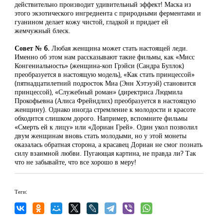
действительно производит удивительный эффект! Маска из
этого экзотического ингредиента с природными ферментами и
гуанином делает кожу чистой, гладкой и придает ей
жемчужный блеск.
Совет № 6.
Любая женщина может стать настоящей леди.
Именно об этом нам рассказывают такие фильмы, как «Мисс
Конгениальность» (женщина-коп Грэйси (Сандра Буллок)
преобразуется в настоящую модель), «Как стать принцессой»
(пятнадцатилетний подросток Миа (Энн Хэтэуэй) становится
принцессой), «Служебный роман» (директриса Людмила
Прокофьевна (Алиса Фрейндлих) преобразуется в настоящую
женщину). Однако иногда стремление к молодости и красоте
обходится слишком дорого. Например, вспомните фильмы
«Смерть ей к лицу» или «Дориан Грей». Один укол позволил
двум женщинам вновь стать молодыми, но у этой монеты
оказалась обратная сторона, а красавец Дориан не смог познать
силу взаимной любви. Пугающая картина, не правда ли? Так
что не забывайте, что все хорошо в меру!
Теги: