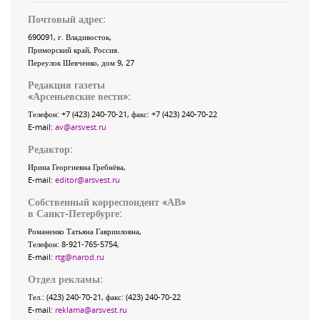
Почтовый адрес:
690091
, г.
Владивосток
,
Приморский край
,
Россия
.
Переулок Шевченко
, дом 9, 27
Редакция газеты
«
Арсеньевские вести
»:
Телефон:
+7 (423) 240-70-21
, факс:
+7 (423) 240-70-22
E-mail:
av@arsvest.ru
Редактор:
Ирина Георгиевна Гребнёва,
E-mail:
editor@arsvest.ru
Собственный корреспондент «АВ»
в Санкт-Петербурге:
Романенко Татьяна Гаврииловна,
Телефон: 8-921-765-5754,
E-mail:
rtg@narod.ru
Отдел рекламы:
Тел.: (423) 240-70-21, факс: (423) 240-70-22
E-mail:
reklama@arsvest.ru