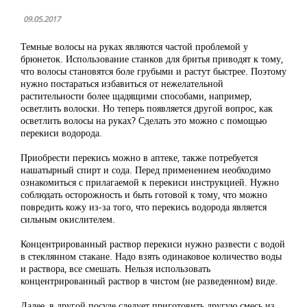
09.05.2017
Темные волосы на руках являются частой проблемой у
брюнеток. Использование станков для бритья приводят к тому,
что волосы становятся боле грубыми и растут быстрее. Поэтому
нужно постараться избавиться от нежелательной
растительности более щадящими способами, например,
осветлить волоски. Но теперь появляется другой вопрос, как
осветлить волосы на руках? Сделать это можно с помощью
перекиси водорода.
Приобрести перекись можно в аптеке, также потребуется
нашатырный спирт и сода. Перед применением необходимо
ознакомиться с прилагаемой к перекиси инструкцией. Нужно
соблюдать осторожность и быть готовой к тому, что можно
повредить кожу из-за того, что перекись водорода является
сильным окислителем.
Концентрированный раствор перекиси нужно развести с водой
в стеклянном стакане. Надо взять одинаковое количество воды
и раствора, все смешать. Нельзя использовать
концентрированный раствор в чистом (не разведенном) виде.
Далее, в другой посуде следует приготовить другую смесь из