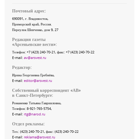
Почтовый адрес:
690091
, г.
Владивосток
,
Приморский край
,
Россия
.
Переулок Шевченко
, дом 9, 27
Редакция газеты
«
Арсеньевские вести
»:
Телефон:
+7 (423) 240-70-21
, факс:
+7 (423) 240-70-22
E-mail:
av@arsvest.ru
Редактор:
Ирина Георгиевна Гребнёва,
E-mail:
editor@arsvest.ru
Собственный корреспондент «АВ»
в Санкт-Петербурге:
Романенко Татьяна Гаврииловна,
Телефон: 8-921-765-5754,
E-mail:
rtg@narod.ru
Отдел рекламы:
Тел.: (423) 240-70-21, факс: (423) 240-70-22
E-mail:
reklama@arsvest.ru