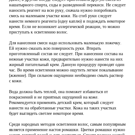
нашатырного спирта, соды и разведенной перекиси. Не следует
наносить реагент на всю руку, сначала нужно попробовать
смесь на маленьком участке кожи. На сгиб руки следует
нанести немного реагента (одну каплю) и подождать некоторое
время. Если не возникнет аллергической реакции, то можно
приступать к осветлению волос.
Для нанесения смеси надо использовать маленькую ложечку.
Ей нужно смазать всю поверхность руки. Втирать
приготовленный состав не следует. При нанесении состава на
нежные участки кожи, предварительно нужно нанести на них
жирный питательный крем. Данную процедуру проводят один
час. Во время осветления можно ощутить легкое покалывание
(жжение). При сильном ощущении необходимо смыть раствор
с кожи.
Вода должна быть теплой, она поможет избавиться от
покраснений и не приятных ощущений на коже.
Рекомендуется применять детский крем, который следует
нанести на обработанные участки. Кожа на таких участках
будет выглядеть светлее некоторое время.
Среди народных методов осветления волос, самым популярным
является применение настоя ромашки. Цветки ромашки нужно
залить горячей водой и дать настояться. Спустя полчаса настой