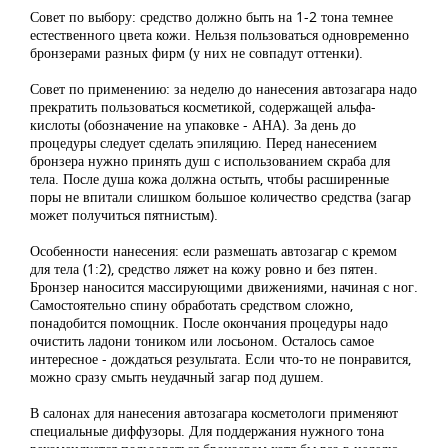
Совет по выбору: средство должно быть на 1-2 тона темнее
естественного цвета кожи. Нельзя пользоваться одновременно
бронзерами разных фирм (у них не совпадут оттенки).
Совет по применению: за неделю до нанесения автозагара надо
прекратить пользоваться косметикой, содержащей альфа-
кислоты (обозначение на упаковке - АНА). За день до
процедуры следует сделать эпиляцию. Перед нанесением
бронзера нужно принять душ с использованием скраба для
тела. После душа кожа должна остыть, чтобы расширенные
поры не впитали слишком большое количество средства (загар
может получиться пятнистым).
Особенности нанесения: если размешать автозагар с кремом
для тела (1:2), средство ляжет на кожу ровно и без пятен.
Бронзер наносится массирующими движениями, начиная с ног.
Самостоятельно спину обработать средством сложно,
понадобится помощник. После окончания процедуры надо
очистить ладони тоником или лосьоном. Осталось самое
интересное - дождаться результата. Если что-то не понравится,
можно сразу смыть неудачный загар под душем.
В салонах для нанесения автозагара косметологи применяют
специальные диффузоры. Для поддержания нужного тона