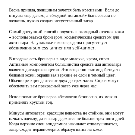
Весна пришла, женщинам хочется быть красивыми! Если до
отпуска еще далеко, а «бледной поганкой» быть совсем не
желаешь, нужно создать искусственный загар.
Самый доступный способ получить шоколадный оттенок кожи
– воспользоваться бронзером, косметическим средством для
автозагара. На упаковке такого средства присутствует
обозначение sunless tanner или self-tanner.
В продаже есть бронзеры в виде молочка, крема, спрея.
Активным компонентом большинства средств для автозагара
является дигидроксиацетон. Это вещество взаимодействует с
белками кожи, окрашивая верхние ее слои в темный цвет.
Обычно реакция длится от двух до трех часов. Спреи могут
обеспечить вам прекрасный загар уже через час.
Использование бронзеров абсолютно безопасно, их можно
применять круглый год.
Минусы автозагара: красящие вещества не стойкие, они могут
пачкать одежду, да и загар держится не больше трех-пяти дней.
Когда верхние слои эпидермиса начинают отшелушиваться,
загар сходит неравномерно, образуя пятна на коже.