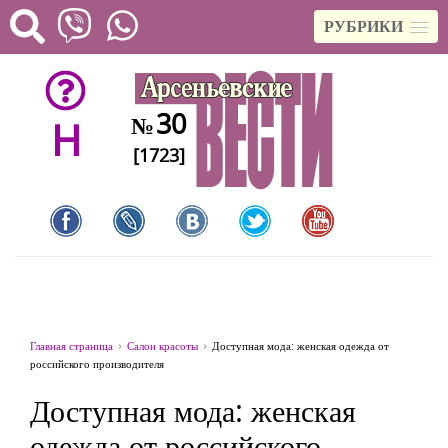
РУБРИКИ
30
№
H
[1723]
Главная страница
Салон красоты
Доступная мода: женская одежда от
российского производителя
Доступная мода: женская
одежда от российского