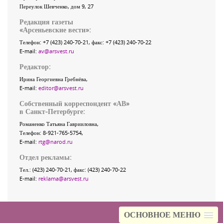
Переулок Шевченко
, дом 9, 27
Редакция газеты
«
Арсеньевские вести
»:
Телефон:
+7 (423) 240-70-21
, факс:
+7 (423) 240-70-22
E-mail:
av@arsvest.ru
Редактор:
Ирина Георгиевна Гребнёва,
E-mail:
editor@arsvest.ru
Собственный корреспондент «АВ»
в Санкт-Петербурге:
Романенко Татьяна Гаврииловна,
Телефон: 8-921-765-5754,
E-mail:
rtg@narod.ru
Отдел рекламы:
Тел.: (423) 240-70-21, факс: (423) 240-70-22
E-mail:
reklama@arsvest.ru
ОСНОВНОЕ МЕНЮ