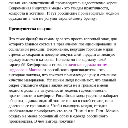
считая, что отечественный производитель недостаточно хорош.
Современная индустрия моды - это тандем практичности,
комфорта и эстетики. И тут российские производители модной
одежды ни в чем не уступят европейскому бренду.
Преимущества покупки
Что такое бренд? на самом деле это просто торговый знак, для
которого главное состоит в правильном позиционировании и
социальной реакции. Несомненно, ведущие торговые марки
стремятся сохранить доверие покупателей, предлагая модную
одежду высокого качества. Но всем ли по карману такой
гардероб? Комфортная и стильная
женская одежда оптом
недорого в Москве
от российского производителя - это
выгодная покупка, что сочетает приемлемую цену и отменное
качество материалов. Успешные люди понимают, что главный
секрет стильного образа заключается не в громком имени
модного дома, а в актуальности модели, гармоничности,
практичности и комфорте. Российская мода уверенно набирает
обороты, задавая модный тон не только в своей стране, но и
далеко за ее границами. Чтобы выглядеть модно, сегодня
необязательно приобретать что-то от Chanel или Dior. Можно
создать не менее роскошный образ в одежде российского
производства. В чем выгода покупки?