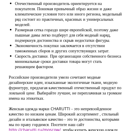
Отечественный производитель ориентируется на
покупателя. Понимая привычный образ жизни и даже
климатические условия того или иного региона, модельный
ряд состоит из практичных, красивых и универсальных
моделей.
Размерная сетка гораздо шире европейской, поэтому даже
пышные дамы легко подберут для себя модный наряд,
подчеркнув достоинства и скрыв недостатки фигуры.
Экономичность покупки заключается в отсутствии
таможенных сборов и других сопутствующих затрат.
Скорость доставки. При организации собственного бизнеса
минимальные сроки доставки товара могут стать
решающим фактором.
Российские производители умело сочетают модные
дизайнерские идеи, изысканные экологичные ткани, модную
фурнитуру, предлагая качественный отечественный продукт по
лояльной цене. Выбирайте лучшее, не переплачивая за громкие
имена на этикетках.
Женская одежда марки CHARUTTI - это непревзойденное
качество по низким ценам. Широкий ассортимент , стильный
дизайн и итальянское качество - это те достоинства, которыми
мы по праву гордимся. Посетите наш сайт
http://charutti.ru/moscow/
, чтобы купить женскую одежду