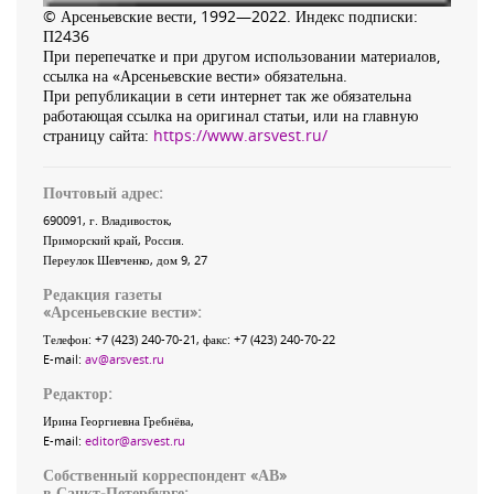
© Арсеньевские вести, 1992—2022. Индекс подписки:
П2436
При перепечатке и при другом использовании материалов,
ссылка на «Арсеньевские вести» обязательна.
При републикации в сети интернет так же обязательна
работающая ссылка на оригинал статьи, или на главную
страницу сайта:
https://www.arsvest.ru/
Почтовый адрес:
690091
, г.
Владивосток
,
Приморский край
,
Россия
.
Переулок Шевченко
, дом 9, 27
Редакция газеты
«
Арсеньевские вести
»:
Телефон:
+7 (423) 240-70-21
, факс:
+7 (423) 240-70-22
E-mail:
av@arsvest.ru
Редактор:
Ирина Георгиевна Гребнёва,
E-mail:
editor@arsvest.ru
Собственный корреспондент «АВ»
в Санкт-Петербурге: