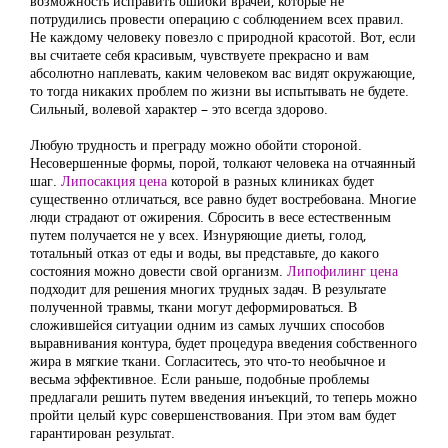
возможность исправить ошибки врачей, которые не
потрудились провести операцию с соблюдением всех правил.
Не каждому человеку повезло с природной красотой. Вот, если
вы считаете себя красивым, чувствуете прекрасно и вам
абсолютно наплевать, каким человеком вас видят окружающие,
то тогда никаких проблем по жизни вы испытывать не будете.
Сильный, волевой характер – это всегда здорово.
Любую трудность и преграду можно обойти стороной.
Несовершенные формы, порой, толкают человека на отчаянный
шаг.
Липосакция цена
которой в разных клиниках будет
существенно отличаться, все равно будет востребована. Многие
люди страдают от ожирения. Сбросить в весе естественным
путем получается не у всех. Изнуряющие диеты, голод,
тотальный отказ от еды и воды, вы представьте, до какого
состояния можно довести свой организм.
Липофилинг цена
подходит для решения многих трудных задач. В результате
полученной травмы, ткани могут деформироваться. В
сложившейся ситуации одним из самых лучших способов
выравнивания контура, будет процедура введения собственного
жира в мягкие ткани. Согласитесь, это что-то необычное и
весьма эффективное. Если раньше, подобные проблемы
предлагали решить путем введения инъекций, то теперь можно
пройти целый курс совершенствования. При этом вам будет
гарантирован результат.