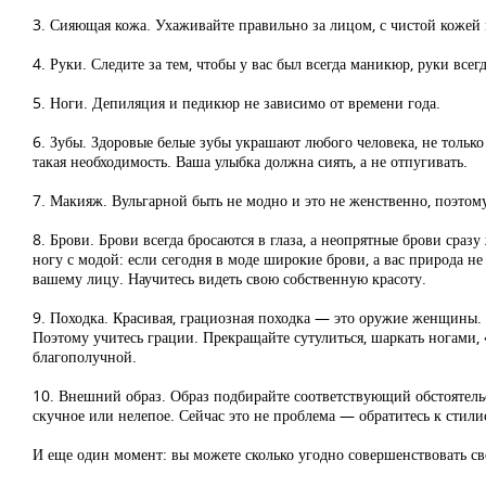
3. Сияющая кожа. Ухаживайте правильно за лицом, с чистой кожей
4. Руки. Следите за тем, чтобы у вас был всегда маникюр, руки все
5. Ноги. Депиляция и педикюр не зависимо от времени года.
6. Зубы. Здоровые белые зубы украшают любого человека, не тольк
такая необходимость. Ваша улыбка должна сиять, а не отпугивать.
7. Макияж. Вульгарной быть не модно и это не женственно, поэтом
8. Брови. Брови всегда бросаются в глаза, а неопрятные брови сра
ногу с модой: если сегодня в моде широкие брови, а вас природа не
вашему лицу. Научитесь видеть свою собственную красоту.
9. Походка. Красивая, грациозная походка — это оружие женщины.
Поэтому учитесь грации. Прекращайте сутулиться, шаркать ногами, 
благополучной.
10. Внешний образ. Образ подбирайте соответствующий обстоятельств
скучное или нелепое. Сейчас это не проблема — обратитесь к стили
И еще один момент: вы можете сколько угодно совершенствовать свой