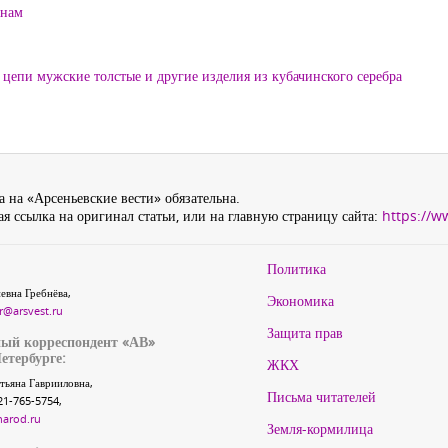
енам
цепи мужские толстые и другие изделия из кубачинского серебра
 на «Арсеньевские вести» обязательна.
я ссылка на оригинал статьи, или на главную страницу сайта:
https://w
Политика
евна Гребнёва,
Экономика
r@arsvest.ru
Защита прав
ый корреспондент «АВ»
етербурге:
ЖКХ
тьяна Гаврииловна,
Письма читателей
21-765-5754,
narod.ru
Земля-кормилица