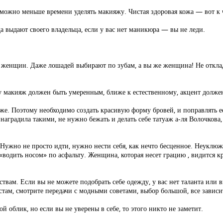
 можно меньше времени уделять макияжу. Чистая здоровая кожа — вот к 
гда выдают своего владельца, если у вас нет маникюра — вы не леди.
о женщин. Даже лошадей выбирают по зубам, а вы же женщина! Не отклад
у макияж должен быть умеренным, ближе к естественному, акцент должен 
зу же. Поэтому необходимо создать красивую форму бровей, и поправлять 
 наградила такими, не нужно бежать и делать себе татуаж а-ля Волочкова
 Нужно не просто идти, нужно нести себя, как нечто бесценное. Неуклю
«водить носом» по асфальту. Женщина, которая несет грацию , видится кр
ам. Если вы не можете подобрать себе одежду, у вас нет таланта или вку
стам, смотрите передачи с модными советами, выбор большой, все зависи
 облик, но если вы не уверены в себе, то этого никто не заметит.