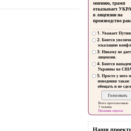
мнению, трамп
отказывает УКР
в лицензии на
производство рак
1. Уважает Путин
2. Боится увелич
эскалацию конфл
3. Никому не дает
лицензии.
4. Боится нападе
Украины на СШ
5. Просто у него 
поведения такая:
обещать и не сдел
Всего проголосовало
1 человек
Прошлые опросы
Наши проект