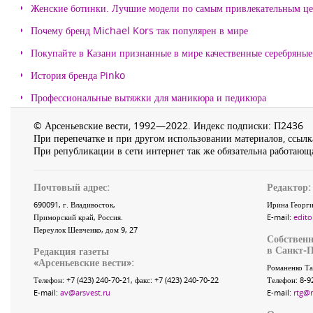
Женские ботинки. Лучшие модели по самым привлекательным ц
Почему бренд Michael Kors так популярен в мире
Покупайте в Казани признанные в мире качественные серебряные 
История бренда Pinko
Профессиональные вытяжки для маникюра и педикюра
© Арсеньевские вести, 1992—2022. Индекс подписки: П2436
При перепечатке и при другом использовании материалов, ссылка
При републикации в сети интернет так же обязательна работающа
Почтовый адрес:
Редактор:
690091
, г.
Владивосток
,
Ирина Георги
Приморский край
,
Россия
.
E-mail:
edito
Переулок Шевченко
, дом 9, 27
Собственн
в Санкт-П
Редакция газеты
«
Арсеньевские вести
»:
Романенко Та
Телефон:
+7 (423) 240-70-21
, факс:
+7 (423) 240-70-22
Телефон: 8-9
E-mail:
av@arsvest.ru
E-mail:
rtg@