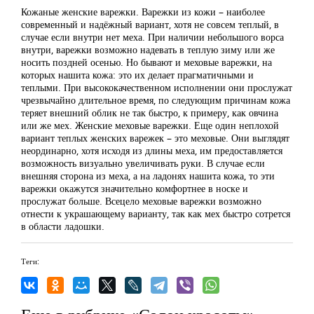
Кожаные женские варежки. Варежки из кожи – наиболее
современный и надёжный вариант, хотя не совсем теплый, в
случае если внутри нет меха. При наличии небольшого ворса
внутри, варежки возможно надевать в теплую зиму или же
носить поздней осенью. Но бывают и меховые варежки, на
которых нашита кожа: это их делает прагматичными и
теплыми. При высококачественном исполнении они прослужат
чрезвычайно длительное время, по следующим причинам кожа
теряет внешний облик не так быстро, к примеру, как овчина
или же мех. Женские меховые варежки. Еще один неплохой
вариант теплых женских варежек – это меховые. Они выглядят
неординарно, хотя исходя из длины меха, им предоставляется
возможность визуально увеличивать руки. В случае если
внешняя сторона из меха, а на ладонях нашита кожа, то эти
варежки окажутся значительно комфортнее в носке и
прослужат больше. Всецело меховые варежки возможно
отнести к украшающему варианту, так как мех быстро сотрется
в области ладошки.
Теги: