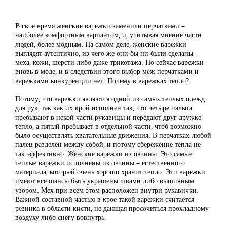
В свое время женские варежки заменили перчатками –
наиболее комфортным вариантом, и, учитывая мнение части
людей, более модным. На самом деле, женские варежки
выглядят аутентично, из чего же они бы ни были сделаны –
меха, кожи, шерсти либо даже трикотажа. Но сейчас варежки
вновь в моде, и в следствии этого выбор меж перчатками и
варежками конкуренции нет. Почему в варежках тепло?
Потому, что варежки являются одной из самых теплых одежд
для рук, так как их крой исполнен так, что четыре пальца
пребывают в некой части рукавицы и передают друг дружке
тепло, а пятый пребывает в отдельной части, чтоб возможно
было осуществлять хватательные движения. В перчатках любой
палец разделен между собой, и потому сбережение тепла не
так эффективно. Женские варежки из овчины. Это самые
теплые варежки исполнены из овчины – естественного
материала, который очень хорошо хранит тепло. Эти варежки
имеют все шансы быть украшены швами либо вышивным
узором. Мех при всем этом расположен внутри рукавички.
Важной составной частью в крое такой варежки считается
резинка в области кисти, не дающая просочиться прохладному
воздуху либо снегу вовнутрь.