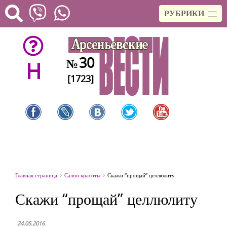
РУБРИКИ
30
№
H
[1723]
Главная страница
Салон красоты
Скажи “прощай” целлюлиту
Скажи “прощай” целлюлиту
24.05.2016