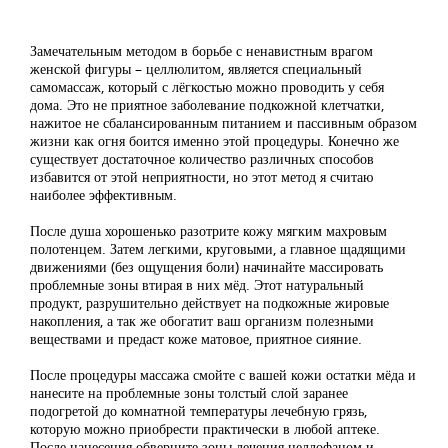
Замечательным методом в борьбе с ненавистным врагом
женской фигуры – целлюлитом, является специальный
самомассаж, который с лёгкостью можно проводить у себя
дома. Это не приятное заболевание подкожной клетчатки,
нажитое не сбалансированным питанием и пассивным образом
жизни как огня боится именно этой процедуры. Конечно же
существует достаточное количество различных способов
избавится от этой неприятности, но этот метод я считаю
наиболее эффективным.
После душа хорошенько разотрите кожу мягким махровым
полотенцем. Затем легкими, круговыми, а главное щадящими
движениями (без ощущения боли) начинайте массировать
проблемные зоны втирая в них мёд. Этот натуральный
продукт, разрушительно действует на подкожные жировые
накопления, а так же обогатит ваш организм полезными
веществами и предаст коже матовое, приятное сияние.
После процедуры массажа смойте с вашей кожи остатки мёда и
нанесите на проблемные зоны толстый слой заранее
подогретой до комнатной температуры лечебную грязь,
которую можно приобрести практически в любой аптеке.
После нанесения обверните зоны лечения целлофаном и