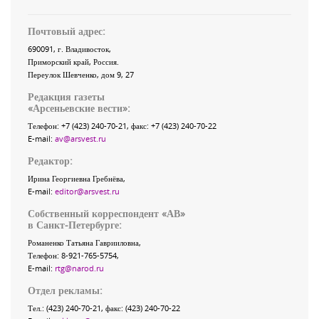
Почтовый адрес:
690091
, г.
Владивосток
,
Приморский край
,
Россия
.
Переулок Шевченко
, дом 9, 27
Редакция газеты
«
Арсеньевские вести
»:
Телефон:
+7 (423) 240-70-21
, факс:
+7 (423) 240-70-22
E-mail:
av@arsvest.ru
Редактор:
Ирина Георгиевна Гребнёва,
E-mail:
editor@arsvest.ru
Собственный корреспондент «АВ»
в Санкт-Петербурге:
Романенко Татьяна Гаврииловна,
Телефон: 8-921-765-5754,
E-mail:
rtg@narod.ru
Отдел рекламы:
Тел.: (423) 240-70-21, факс: (423) 240-70-22