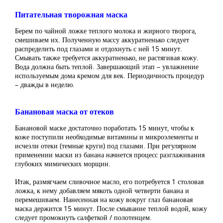
Питательная творожная маска
Берем по чайной ложке теплого молока и жирного творога,
смешиваем их. Полученную массу аккуратненько следует
распределить под глазами и отдохнуть с ней 15 минут.
Смывать также требуется аккуратненько, не растягивая кожу.
Вода должна быть теплой. Завершающий этап – увлажнение
используемым дома кремом для век. Периодичность процедур
– дважды в неделю.
Банановая маска от отеков
Банановой маске достаточно поработать 15 минут, чтобы к
коже поступили необходимые витамины и микроэлементы и
исчезли отеки (темные круги) под глазами. При регулярном
применении маски из банана начнется процесс разглаживания
глубоких мимических морщин.
Итак, размягчаем сливочное масло, его потребуется 1 столовая
ложка, к нему добавляем мякоть одной четверти банана и
перемешиваем. Нанесенная на кожу вокруг глаз банановая
маска держится 15 минут. После смывание теплой водой, кожу
следует промокнуть салфеткой / полотенцем.