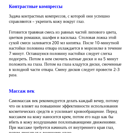
Контрастные компрессы
Задача контрастных компрессов, с которой они успешно
справляются – укрепить кожу вокруг глаз.
Готовится травяная смесь из равных частей липового цвета,
цветков ромашки, шалфея и василька. Столовая ложка этой
сухой смеси заливается 200 мл кипятка. После 10-минутной
настойки половина отвара охлаждается в морозилке в течение
7 минут. Оставшуюся половину настойки следует слегка
подогреть. Потом в нем смочить ватные диски и на 5 минут
положить на глаза. Потом на глаза кладутся диски, смоченные
в холодной части отвара. Смену дисков следует провести 2-3
раза.
Массаж век
Самомассаж век рекомендуется делать каждый вечер, потому
что он влияет на повышение эффективности использования
косметических средств и усиливает кровообращение. Перед
массажем на кожу наносится крем, потом его надо как бы
вбить в кожу воздушными похлопывающими движениями.
При массаже требуется начинать от внутреннего края глаз,
потом двигаться к внешнему краю.