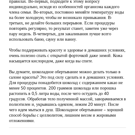
правилах. Во-первых, подходите к этому вопросу
индивидуально, исходя из особенностей организма каждого
члена семьи. Во-вторых, постоянно меняйте температуру воды
на более холодную, чтобы не возникало привыкания. В-
третьих, не делайте больших перерывов. Если процедуры
повторять регулярно, то результат станет, заметен уже через
пару недель. В-четвертых, для закаливания лучше всего
использовать баню, сауну или ванну.
Чтобы поддерживать красоту и здоровье в домашних условиях,
очень полезно спать с открытой форточкой даже зимой. Кожа
насыщается кислородом, даже когда вы спите.
Вы думаете, шоколадное обертывание можно делать только в
салоне красоты? Это под силу сделать и в домашних условиях.
Для процедуры понадобится шоколад с содержанием какао не
менее 50 процентов. 200 граммов шоколада или порошка
растопить в 0,5 литра воды, после чего остудить до 40
градусов. Обработав тело полученной массой, заворачиваемся в
полиэтилен и, укрывшись одеялом, лежим 20 минут. После
чего идем мыться в душ. Шоколадное обертывание – хороший
способ борьбы с целлюлитом, лишним весом и жировыми
отложениями.