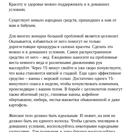
Красоту и здоровье можно поддерживать и в домашних
условиях.
Существует немало народных средств, пришедших к нам от
мам и бабушек.
Для многих женщин большой проблемой является целлюлит.
Оказывается, избавиться от него помогут не только
дорогостоящие процедуры в салонах красоты. Сделать это
можно и в домашних условиях. Самое распространенное
средство от него – мед. Ежедневно наносите на проблемные
места немного меда и различными движениями рук
массируйте. Через 15 минут смойте и уже скоро почувствуете,
что кожа становится мягкой и гладкой. Еще одно эффективное
средство – ванны с морской солью. Достаточно одного 15-
минутного сеанса в неделю, чтобы почувствовать изменения,
происходящие с вашим телом. В борьбе с целлюлитом помогут
также яблочный уксус, глиняные ванны, кофейное
обертывание, имбирь, листья манжетки обыкновенной и даже
картофель.
Женское тело должно быть идеальным. И значит, на нем не
должно быть ни единого волоска. Чтобы сделать эпиляцию в
домашних условиях, воспользуйтесь некоторыми народными
хитростями. Для подмышек и зоны бикини воспользуйтесь