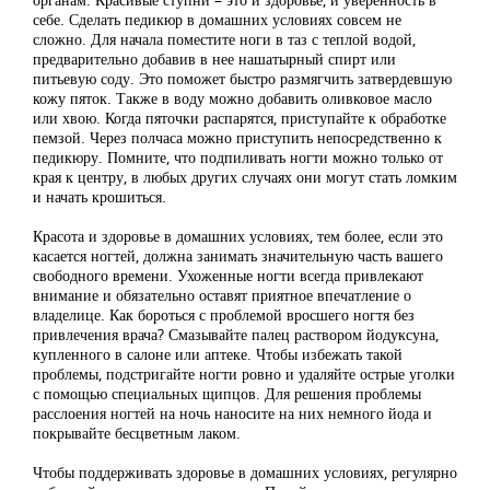
себе. Сделать педикюр в домашних условиях совсем не
сложно. Для начала поместите ноги в таз с теплой водой,
предварительно добавив в нее нашатырный спирт или
питьевую соду. Это поможет быстро размягчить затвердевшую
кожу пяток. Также в воду можно добавить оливковое масло
или хвою. Когда пяточки распарятся, приступайте к обработке
пемзой. Через полчаса можно приступить непосредственно к
педикюру. Помните, что подпиливать ногти можно только от
края к центру, в любых других случаях они могут стать ломким
и начать крошиться.
Красота и здоровье в домашних условиях, тем более, если это
касается ногтей, должна занимать значительную часть вашего
свободного времени. Ухоженные ногти всегда привлекают
внимание и обязательно оставят приятное впечатление о
владелице. Как бороться с проблемой вросшего ногтя без
привлечения врача? Смазывайте палец раствором йодуксуна,
купленного в салоне или аптеке. Чтобы избежать такой
проблемы, подстригайте ногти ровно и удаляйте острые уголки
с помощью специальных щипцов. Для решения проблемы
расслоения ногтей на ночь наносите на них немного йода и
покрывайте бесцветным лаком.
Чтобы поддерживать здоровье в домашних условиях, регулярно