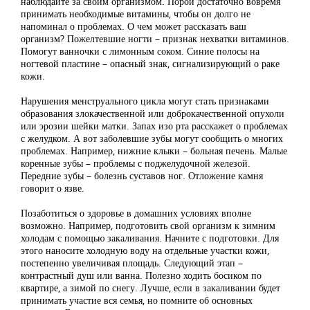
наблюдайте за своим организмом. Порой достаточно вовремя
принимать необходимые витамины, чтобы он долго не
напоминал о проблемах. О чем может рассказать ваш
организм? Пожелтевшие ногти – признак нехватки витаминов.
Помогут ванночки с лимонным соком. Синие полосы на
ногтевой пластине – опасный знак, сигнализирующий о раке
кожи.
Нарушения менструального цикла могут стать признаками
образования злокачественной или доброкачественной опухоли
или эрозии шейки матки. Запах изо рта расскажет о проблемах
с желудком. А вот заболевшие зубы могут сообщить о многих
проблемах. Например, нижние клыки – больная печень. Малые
коренные зубы – проблемы с поджелудочной железой.
Передние зубы – болезнь суставов ног. Отложение камня
говорит о язве.
Позаботиться о здоровье в домашних условиях вполне
возможно. Например, подготовить свой организм к зимним
холодам с помощью закаливания. Начните с подготовки. Для
этого наносите холодную воду на отдельные участки кожи,
постепенно увеличивая площадь. Следующий этап –
контрастный душ или ванна. Полезно ходить босиком по
квартире, а зимой по снегу. Лучше, если в закаливании будет
принимать участие вся семья, но помните об основных