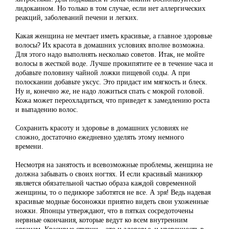
лидокаином. Но только в том случае, если нет аллергических
реакций, заболеваний печени и легких.
Какая женщина не мечтает иметь красивые, а главное здоровые
волосы? Их красота в домашних условиях вполне возможна.
Для этого надо выполнять несколько советов. Итак, не мойте
волосы в жесткой воде. Лучше прокипятите ее в течение часа и
добавьте половину чайной ложки пищевой соды. А при
полоскании добавьте уксус. Это придаст им мягкость и блеск.
Ну и, конечно же, не надо ложиться спать с мокрой головой.
Кожа может переохладиться, что приведет к замедлению роста
и выпадению волос.
Сохранить красоту и здоровье в домашних условиях не
сложно, достаточно ежедневно уделять этому немного
времени.
Несмотря на занятость и всевозможные проблемы, женщина не
должна забывать о своих ногтях. И если красивый маникюр
является обязательной частью образа каждой современной
женщины, то о педикюре заботятся не все. А зря! Ведь надевая
красивые модные босоножки приятно видеть свои ухоженные
ножки. Японцы утверждают, что в пятках сосредоточены
нервные окончания, которые ведут ко всем внутренним
органам. Красивые ступни – это и здоровье, и уверенность в