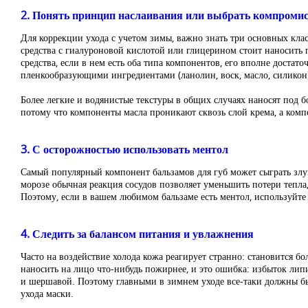
2. Понять принцип наслаивания или выбрать компромис
Для коррекции ухода с учетом зимы, важно знать три основных кла
средства с гиалуроновой кислотой или глицерином стоит наносить
средства, если в нем есть оба типа компонентов, его вполне достато
пленкообразующими ингредиентами (ланолин, воск, масло, силикон
Более легкие и водянистые текстуры в общих случаях наносят под б
потому что компоненты масла проникают сквозь слой крема, а комп
3. С осторожностью использовать ментол
Самый популярный компонент бальзамов для губ может сыграть злу
морозе обычная реакция сосудов позволяет уменьшить потери тепла
Поэтому, если в вашем любимом бальзаме есть ментол, используйте 
4. Следить за балансом питания и увлажнения
Часто на воздействие холода кожа реагирует странно: становится 
наносить на лицо что-нибудь пожирнее, и это ошибка: избыток лип
и шершавой. Поэтому главными в зимнем уходе все-таки должны быт
ухода маски.