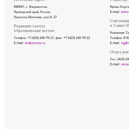
690091
, г.
Владивосток
,
Ирина Георги
Приморский край
,
Россия
.
E-mail:
edito
Переулок Шевченко
, дом 9, 27
Собственн
в Санкт-П
Редакция газеты
«
Арсеньевские вести
»:
Романенко Та
Телефон:
+7 (423) 240-70-21
, факс:
+7 (423) 240-70-22
Телефон: 8-9
E-mail:
av@arsvest.ru
E-mail:
rtg@
Отдел ре
Тел.: (423) 2
E-mail:
rekla