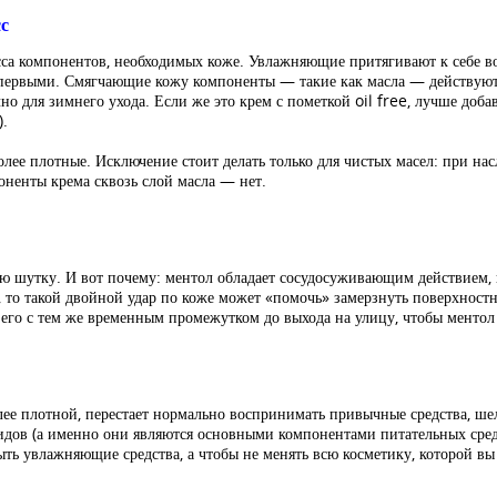
с
сса компонентов, необходимых коже. Увлажняющие притягивают к себе во
 первыми. Смягчающие кожу компоненты — такие как масла — действуют 
чно для зимнего ухода. Если же это крем с пометкой oil free, лучше добав
).
олее плотные. Исключение стоит делать только для чистых масел: при на
оненты крема сквозь слой масла — нет.
ю шутку. И вот почему: ментол обладает сосудосуживающим действием, 
, то такой двойной удар по коже может «помочь» замерзнуть поверхност
его с тем же временным промежутком до выхода на улицу, чтобы ментол у
более плотной, перестает нормально воспринимать привычные средства, 
идов (а именно они являются основными компонентами питательных средс
ь увлажняющие средства, а чтобы не менять всю косметику, которой вы 