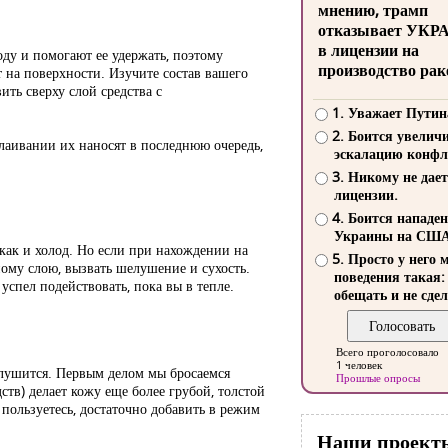
мнению, трамп
отказывает УКР
в лицензии на
ду и помогают ее удержать, поэтому
производство рак
на поверхности. Изучите состав вашего
ить сверху слой средства с
1. Уважает Путин
2. Боится увелич
слаивании их наносят в последнюю очередь,
эскалацию конфл
3. Никому не дает
лицензии.
4. Боится нападе
Украины на СШ
как и холод. Но если при нахождении на
5. Просто у него 
ному слою, вызвать шелушение и сухость.
поведения такая:
спел подействовать, пока вы в тепле.
обещать и не сдел
Всего проголосовало
1 человек
шелушится. Первым делом мы бросаемся
Прошлые опросы
тв) делает кожу еще более грубой, толстой
пользуетесь, достаточно добавить в режим
Наши проект