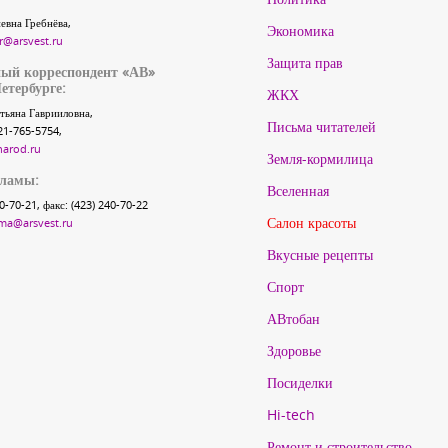
евна Гребнёва,
Экономика
r@arsvest.ru
Защита прав
ый корреспондент «АВ»
етербурге:
ЖКХ
тьяна Гаврииловна,
Письма читателей
21-765-5754,
narod.ru
Земля-кормилица
кламы:
Вселенная
40-70-21, факс: (423) 240-70-22
Салон красоты
ma@arsvest.ru
Вкусные рецепты
Спорт
АВтобан
Здоровье
Посиделки
Hi-tech
Ремонт и строительство