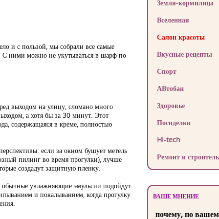
Земля-кормилица
Вселенная
Салон красоты
ло и с пользой, мы собрали все самые
Вкусные рецепты
. С ними можно не укутываться в шарф по
Спорт
АВтобан
Здоровье
еред выходом на улицу, сломано много
ыходом, а хотя бы за 30 минут. Этот
Посиделки
да, содержащаяся в креме, полностью
Hi-tech
перспективы: если за окном бушует метель
Ремонт и строитель
розный пилинг во время прогулки), лучше
торые создадут защитную пленку.
е, обычные увлажняющие эмульсии подойдут
ипыванием и покалыванием, когда прогулку
ВАШЕ МНЕНИЕ
ения.
почему, по вашем