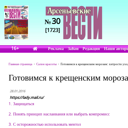
30
№
[1723]
16+
Реклама
ЗаКон
Редакция
Наши автор
Главная страница
Салон красоты
Готовимся к крещенским морозам: хитрости ухо
Готовимся к крещенским мороза
28.01.2016
https://lady.mail.ru/
1. Защищаться
2. Понять принцип наслаивания или выбрать компромисс
3. С осторожностью использовать ментол