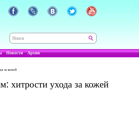
ы
Новости
Архив
да за кожей
м: хитрости ухода за кожей