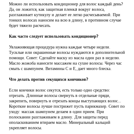
Можно ли использовать кондиционер для волос каждый день?
Да, он ложится, как защитная пленкa вокруг волоса,
разглаживает кутикулу и делает ее легко расчесываемой. При
тонких волосах наносим на всю в длину, в противном случае
будет тяжело расчесать.
Как часто следует использовать кондиционер?
Увлажняющая процедура нужна каждые четыре недели.
Тусклые или окрашенные волосы нуждаются в дополнительной
помощи. Совет: Сделайте маску из масла один раз в неделю.
Масло жожоба нанесите массажем на сухие волосы. Через час
смыть с шампунем. Витамины С и Е, дает много блеска.
Что делать против секущихся кончиков?
Если кончики волос секутся, есть только одно средство:
отрезать. Длинные волосы свернуть в отдельные пряди,
закрепить, повернуть и отрезать концы выступающих волос…
Короткие волосы лучше пострижет пусть парикмахер. Совет по
уходу: массаж шампунем делаем в один прием. При
полоскании разглаживаем в длину. Для защиты перед
ополаскиванием втираем масло. Минеральный кальций
укрепляет волосы.