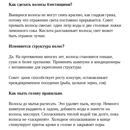
Как сделать волосы блестящими?
Вьющиеся волосы не могут сиять красиво, как гладкая грива,
потому что отражение света постоянно прерывается. Совет:
промыть волосы смесью: один литр воды и две столовые ложки
лимонного сока. Кислота разглаживает волосы, свет может
быть отражен лучше.
Изменяется структура волос?
Да. На протяжении многих лет, волосы становятся тоньше,
суше и более хрупкими. Применять шампуни и кондиционеры
с витаминами для укрепления структуры.
Совет: цинк способствует росту изнутри, останавливает
преждевременное поседение (рыба, цельное зерно, соя).
Как мыть голову правильно.
Волосы до мытья расчесать. Это удаляет пыль, мусор. Немного
шампуня выдавить в ладонь, добавить воды и нанести на
волосы, массируя. Споласкивать теплой водой так долго, пока
волосы не «заскрипят». Холодное ополаскивание в конце
стимулирует приток крови к голове и закрывает поры.