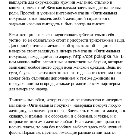
выглядеть для окружающих мужчин желанно, стильно и,
конечно, элегантно! Женская одежда здесь выходит на первые
роли. Простой и уютный интернет–магазин «Оптимальная
покупка» готов помочь любой женщиной справиться с
задачами красиво выглядеть и быть всегда на высоте.
Если женщина желает почувствовать действительно себя
уютно, то ей обязательно стоит приобрести трикотажные вещи.
Для приобретения замечательной трикотажной вещицы
наверное стоит заглянуть в интернет-магазин «Оптимальная
покупка», находящийся по адресу: http://opt-pokupka.ru/. В
нем можно найти элегантные и женственные блузки, которые
занимают особое место среди всей женской одежды. Ведь, по
сути, блузка является частью женского делового костюма или
может быть отличным дополнением к тем же джинсам на
прогулке или на огороде, а также романтическим партнером
для вечернего наряда.
Трикотажные юбки, которых огромное количество в интернет-
магазине «Оптимальная покупка», наверняка покорят любую
женщину, заглянувшую в него. Здесь есть и мини, и макси, и в
складку, и прямые, и с оборками, и с басками, и узкие, и с
широкими поясами женские юбки! Если женщине нравится
носить платья, то она без проблем выберет здесь себе нужный
фасон. Нарядные, цветные, имеющие разные стили платья