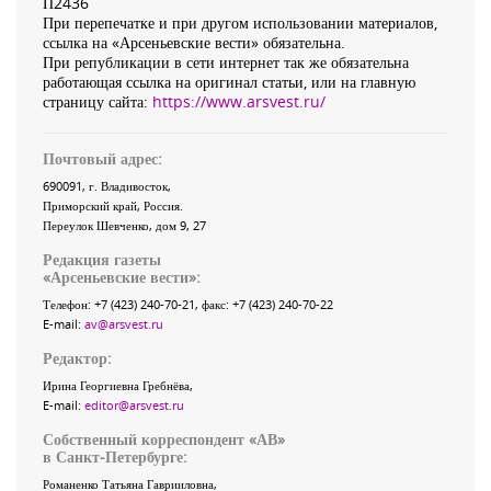
П2436
При перепечатке и при другом использовании материалов,
ссылка на «Арсеньевские вести» обязательна.
При републикации в сети интернет так же обязательна
работающая ссылка на оригинал статьи, или на главную
страницу сайта:
https://www.arsvest.ru/
Почтовый адрес:
690091
, г.
Владивосток
,
Приморский край
,
Россия
.
Переулок Шевченко
, дом 9, 27
Редакция газеты
«
Арсеньевские вести
»:
Телефон:
+7 (423) 240-70-21
, факс:
+7 (423) 240-70-22
E-mail:
av@arsvest.ru
Редактор:
Ирина Георгиевна Гребнёва,
E-mail:
editor@arsvest.ru
Собственный корреспондент «АВ»
в Санкт-Петербурге:
Романенко Татьяна Гаврииловна,