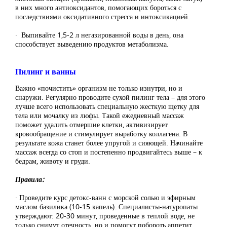
в них много антиоксидантов, помогающих бороться с
последствиями оксидативного стресса и интоксикацией.
· Выпивайте 1,5-2 л негазированной воды в день, она
способствует выведению продуктов метаболизма.
Пилинг и ванны
Важно «почистить» организм не только изнутри, но и
снаружи. Регулярно проводите сухой пилинг тела – для этого
лучше всего использовать специальную жесткую щетку для
тела или мочалку из люфы. Такой ежедневный массаж
поможет удалить отмершие клетки, активизирует
кровообращение и стимулирует выработку коллагена. В
результате кожа станет более упругой и сияющей. Начинайте
массаж всегда со стоп и постепенно продвигайтесь выше – к
бедрам, животу и груди.
Правила:
· Проведите курс детокс-ванн с морской солью и эфирным
маслом базилика (10-15 капель). Специалисты-натуропаты
утверждают: 20-30 минут, проведенные в теплой воде, не
только снимут отечность, но и помогут побороть аппетит.