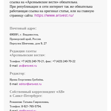
ссылка на «Арсеньевские вести» обязательна.
При републикации в сети интернет так же обязательна
работающая ссылка на оригинал статьи, или на главную
страницу сайта:
https://www.arsvest.ru/
Почтовый адрес:
690091
, г.
Владивосток
,
Приморский край
,
Россия
.
Переулок Шевченко
, дом 9, 27
Редакция газеты
«
Арсеньевские вести
»:
Телефон:
+7 (423) 240-70-21
, факс:
+7 (423) 240-70-22
E-mail:
av@arsvest.ru
Редактор:
Ирина Георгиевна Гребнёва,
E-mail:
editor@arsvest.ru
Собственный корреспондент «АВ»
в Санкт-Петербурге:
Романенко Татьяна Гаврииловна,
Телефон: 8-921-765-5754,
E-mail:
rtg@narod.ru