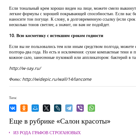
Если тональный крем хорошо виден на лице, можете смело выкинут
легкие формулы с хорошей покрывающей способностью. Если вас бе
наносите тон погуще. К слову, в долговременную ссылку (если сро
несколько тонов светлее, а значит, он вам не подойдет.
10. Всю косметику с истекшим сроком годности
Если вы не пользовались тем или иным средством полгода, можете с
полтора-два года. Но есть и исключения: сухие компактные тени и п
кожное сало, занесенные пуховкой или аппликатором: бактерий в т
http://w-say.ru/
Фото: http://widepic.ru/wall/14/lancome
Теги:
Еще в рубрике «Салон красоты»
ИЗ РОДА ГРАФОВ СТРОГАНОВЫХ