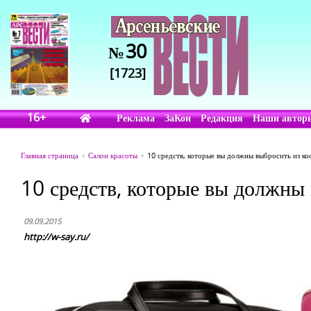
30
№
[1723]
16+
Реклама
ЗаКон
Редакция
Наши автор
Главная страница
Салон красоты
10 средств, которые вы должны выбросить из к
10 средств, которые вы должны
09.09.2015
http://w-say.ru/