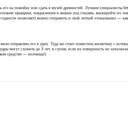
ь его на помойку или сдать в музей древностей. Лучшие специалисты b
спокоят прыщики, покраснения и мешки под глазами, маскируйте их лок
к годности позволяет) можно отправить и свой летний «тональник» — как
мело отправлять его в урну. Туда же стоит поместить косметику с исте
удры могут служить до 3 лет, в случае, если их поверхность не залоснила
аком средстве — полчища!).