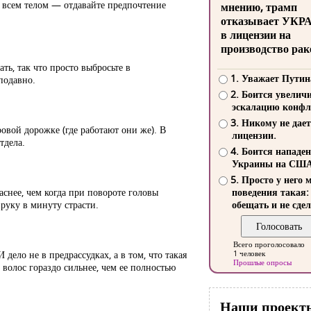
ь всем телом — отдавайте предпочтение
мнению, трамп
отказывает УКР
в лицензии на
производство рак
ть, так что просто выбросьте в
1. Уважает Путин
подавно.
2. Боится увелич
эскалацию конфл
3. Никому не дает
овой дорожке (где работают они же). В
лицензии.
тдела.
4. Боится нападе
Украины на СШ
5. Просто у него 
аснее, чем когда при повороте головы
поведения такая:
руку в минуту страсти.
обещать и не сдел
Всего проголосовало
ело не в предрассудках, а в том, что такая
1 человек
Прошлые опросы
волос гораздо сильнее, чем ее полностью
Наши проект