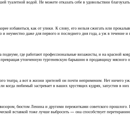
шей туалетной водой. Не можете отказать себе в удовольствии благоухат
орее избавиться, как от улики. К слову, его нельзя сжигать или прокалыва
и неуместно даже для первого и последнего дня года, а уж в течение и 
а подиуме, где работают профессиональные визажисты, и на красной ковр
а, превращая утонченную тургеневскую барышню в продавщицу мясного о
го театра, а вот в жизни зрителей он почти неприменим. Нет ничего уж
ли когда любимый застревает в ваших хрустящих кудрях, запустив в них 
визором, бюстом Ленина и другими пережитками советского прошлого. И д
ической вставкой тоже лучше выбросить — она способствует перетиранию 