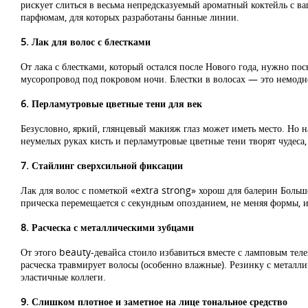
рискует слиться в весьма непредсказуемый ароматный коктейль с ва
парфюмам, для которых разработаны банные линии.
5. Лак для волос с блестками
От лака с блестками, который остался после Нового года, нужно поск
мусоропровод под покровом ночи. Блестки в волосах — это немодно 
6. Перламутровые цветные тени для век
Безусловно, яркий, глянцевый макияж глаз может иметь место. Но н
неумелых руках кисть и перламутровые цветные тени творят чудес
7. Стайлинг сверхсильной фиксации
Лак для волос с пометкой «extra strong» хорош для балерин Большо
прическа перемещается с секундным опозданием, не меняя формы, и
8. Расческа с металлическими зубцами
От этого beauty-девайса стоило избавиться вместе с ламповым теле
расческа травмирует волосы (особенно влажные). Резинку с металл
эластичные коллеги.
9. Слишком плотное и заметное на лице тональное средство