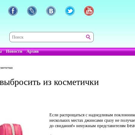
ы
Новости
Архив
осметички
 выбросить из косметички
Если распрощаться с надоедливым поклонник
нескольких местах джинсами сразу не получает
до свидания!» ненужным представителям beau