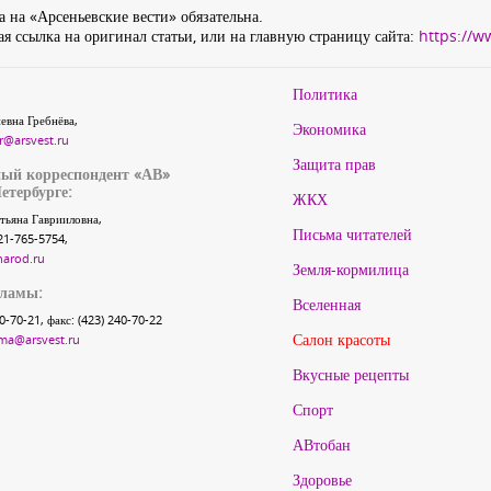
 на «Арсеньевские вести» обязательна.
я ссылка на оригинал статьи, или на главную страницу сайта:
https://w
Политика
евна Гребнёва,
Экономика
r@arsvest.ru
Защита прав
ый корреспондент «АВ»
етербурге:
ЖКХ
тьяна Гаврииловна,
Письма читателей
21-765-5754,
narod.ru
Земля-кормилица
кламы:
Вселенная
40-70-21, факс: (423) 240-70-22
Салон красоты
ma@arsvest.ru
Вкусные рецепты
Спорт
АВтобан
Здоровье