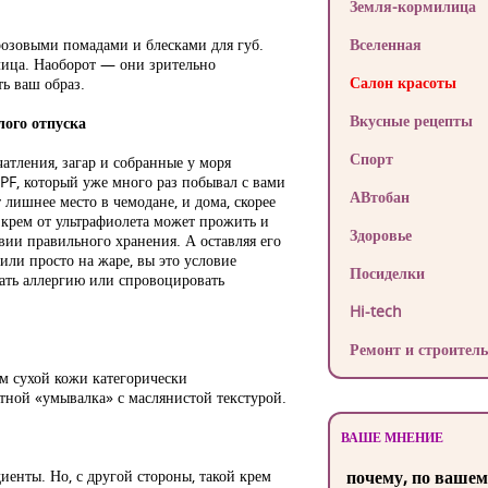
Земля-кормилица
розовыми помадами и блесками для губ.
Вселенная
 лица. Наоборот — они зрительно
Салон красоты
ь ваш образ.
Вкусные рецепты
лого отпуска
Спорт
атления, загар и собранные у моря
SPF, который уже много раз побывал с вами
АВтобан
 лишнее место в чемодане, и дома, скорее
 крем от ультрафиолета может прожить и
Здоровье
овии правильного хранения. А оставляя его
ли просто на жаре, вы это условие
Посиделки
вать аллергию или спровоцировать
Hi-tech
Ремонт и строитель
ам сухой кожи категорически
тной «умывалка» с маслянистой текстурой.
ВАШЕ МНЕНИЕ
енты. Но, с другой стороны, такой крем
почему, по вашем