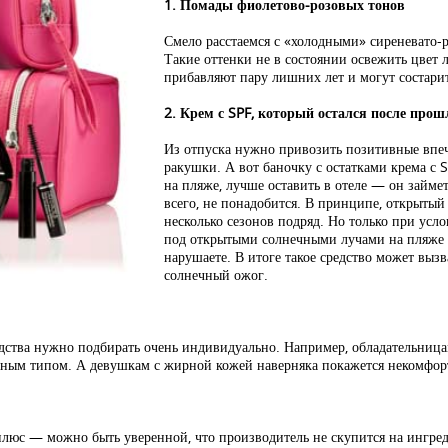
1. Помады фиолетово-розовых тонов
Смело расстаемся с «холодными» сиреневато-
Такие оттенки не в состоянии освежить цвет
прибавляют пару лишних лет и могут состарит
2. Крем с SPF, который остался после прош
Из отпуска нужно привозить позитивные впеч
ракушки. А вот баночку с остатками крема с 
на пляже, лучше оставить в отеле — он займет
всего, не понадобится. В принципе, открытый
несколько сезонов подряд. Но только при усл
под открытыми солнечными лучами на пляже и
нарушаете. В итоге такое средство может выз
солнечный ожог.
едства нужно подбирать очень индивидуально. Например, обладательниц
анным типом. А девушкам с жирной кожей наверняка покажется некомфор
люс — можно быть уверенной, что производитель не скупится на ингреди