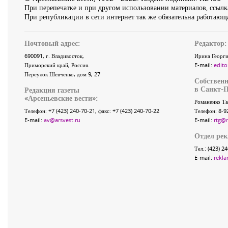
При перепечатке и при другом использовании материалов, ссылка
При републикации в сети интернет так же обязательна работающа
Почтовый адрес:
Редактор:
690091
, г.
Владивосток
,
Ирина Георги
Приморский край
,
Россия
.
E-mail:
edito
Переулок Шевченко
, дом 9, 27
Собственн
в Санкт-П
Редакция газеты
«
Арсеньевские вести
»:
Романенко Та
Телефон:
+7 (423) 240-70-21
, факс:
+7 (423) 240-70-22
Телефон: 8-9
E-mail:
av@arsvest.ru
E-mail:
rtg@
Отдел ре
Тел.: (423) 2
E-mail:
rekla