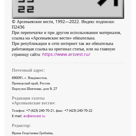
© Арсеньевские вести, 1992—2022. Индекс подписки:
П2436
При перепечатке и при другом использовании материалов,
ссылка на «Арсеньевские вести» обязательна.
При републикации в сети интернет так же обязательна
работающая ссылка на оригинал статьи, или на главную
страницу сайта:
https://www.arsvest.ru/
Почтовый адрес:
690091
, г.
Владивосток
,
Приморский край
,
Россия
.
Переулок Шевченко
, дом 9, 27
Редакция газеты
«
Арсеньевские вести
»:
Телефон:
+7 (423) 240-70-21
, факс:
+7 (423) 240-70-22
E-mail:
av@arsvest.ru
Редактор:
Ирина Георгиевна Гребнёва,