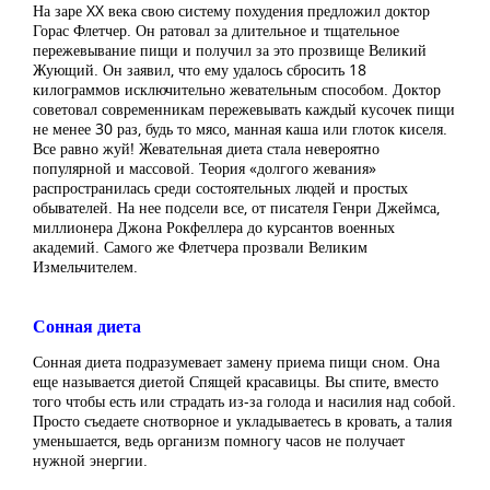
На заре XX века свою систему похудения предложил доктор
Горас Флетчер. Он ратовал за длительное и тщательное
пережевывание пищи и получил за это прозвище Великий
Жующий. Он заявил, что ему удалось сбросить 18
килограммов исключительно жевательным способом. Доктор
советовал современникам пережевывать каждый кусочек пищи
не менее 30 раз, будь то мясо, манная каша или глоток киселя.
Все равно жуй! Жевательная диета стала невероятно
популярной и массовой. Теория «долгого жевания»
распространилась среди состоятельных людей и простых
обывателей. На нее подсели все, от писателя Генри Джеймса,
миллионера Джона Рокфеллера до курсантов военных
академий. Самого же Флетчера прозвали Великим
Измельчителем.
Сонная диета
Сонная диета подразумевает замену приема пищи сном. Она
еще называется диетой Спящей красавицы. Вы спите, вместо
того чтобы есть или страдать из-за голода и насилия над собой.
Просто съедаете снотворное и укладываетесь в кровать, а талия
уменьшается, ведь организм помногу часов не получает
нужной энергии.