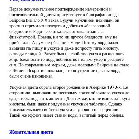
Первое документальное подтверждение намеренной и
последовательной диеты присутствует в биографии лорда
Байрона (начало XIX века). Будучи мужчиной нехилым, он
яростно стремился похудеть и добиться «благородной
бледности». Ради чего отказался от мяса и занялся
физкультурой. Правда, ни то ни другое бледности ему не
прибавило. А румянец был не в моде. Потому лорд начал
вымачивать пищу в уксусе и даже попросту пить кислоту,
разводя ее водой. Расчет был на свойство уксуса расщеплять
жир. Бледности-то лорд добился, вот только умер в расцвете
сил. По современным меркам, даже молодым: Байрона не стало
в 36 лет. Вскрытие показало, что внутренние органы лорда
были очень изношены.
Уксусная диета обрела второе рождение в Америке 1970-х. Ее
сторонники выпивали по нескольку ложек яблочного уксуса до
еды, чтобы подавить аппетит. Для тех же, кто не выносил вкуса
кислоты, были даже придуманы уксусные таблетки. Однако
«похудательные» свойства уксуса люди явно переоценили.
Такой же эффект имеет стакан воды, выпитый перед обедом.
Жевательная диета