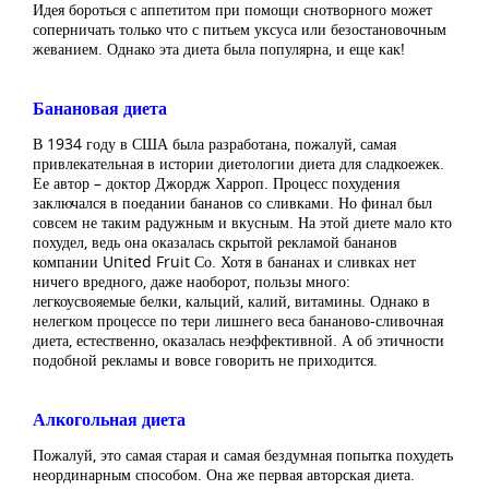
Идея бороться с аппетитом при помощи снотворного может
соперничать только что с питьем уксуса или безостановочным
жеванием. Однако эта диета была популярна, и еще как!
Банановая диета
В 1934 году в США была разработана, пожалуй, самая
привлекательная в истории диетологии диета для сладкоежек.
Ее автор – доктор Джордж Харроп. Процесс похудения
заключался в поедании бананов со сливками. Но финал был
совсем не таким радужным и вкусным. На этой диете мало кто
похудел, ведь она оказалась скрытой рекламой бананов
компании United Fruit Со. Хотя в бананах и сливках нет
ничего вредного, даже наоборот, пользы много:
легкоусвояемые белки, кальций, калий, витамины. Однако в
нелегком процессе по тери лишнего веса бананово-сливочная
диета, естественно, оказалась неэффективной. А об этичности
подобной рекламы и вовсе говорить не приходится.
Алкогольная диета
Пожалуй, это самая старая и самая бездумная попытка похудеть
неординарным способом. Она же первая авторская диета.