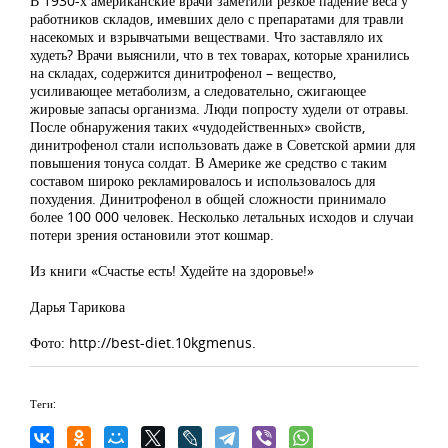
В 1930-х американские врачи заметили резкое падение веса у
работников складов, имевших дело с препаратами для травли
насекомых и взрывчатыми веществами. Что заставляло их
худеть? Врачи выяснили, что в тех товарах, которые хранились
на складах, содержится динитрофенол – вещество,
усиливающее метаболизм, а следовательно, сжигающее
жировые запасы организма. Люди попросту худели от отравы.
После обнаружения таких «чудодейственных» свойств,
динитрофенол стали использовать даже в Советской армии для
повышения тонуса солдат. В Америке же средство с таким
составом широко рекламировалось и использовалось для
похудения. Динитрофенол в общей сложности принимало
более 100 000 человек. Несколько летальных исходов и случаи
потери зрения остановили этот кошмар.
Из книги «Счастье есть! Худейте на здоровье!»
Дарья Тарикова
Фото: http://best-diet.10kgmenus.
Теги: