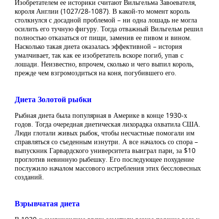
Изобретателем ее историки считают Вильгельма Завоевателя,
короля Англии (1027/28-1087). В какой-то момент король
столкнулся с досадной проблемой – ни одна лошадь не могла
осилить его тучную фигуру. Тогда отважный Вильгельм решил
полностью отказаться от пищи, заменив ее пивом и вином.
Насколько такая диета оказалась эффективной – история
умалчивает, так как ее изобретатель вскоре погиб, упав с
лошади. Неизвестно, впрочем, сколько и чего выпил король,
прежде чем взгромоздиться на коня, погубившего его.
Диета Золотой рыбки
Рыбная диета была популярная в Америке в конце 1930-х
годов. Тогда очередная диетическая лихорадка охватила США.
Люди глотали живых рыбок, чтобы несчастные помогали им
справляться со съеденным изнутри. А все началось со спора –
выпускник Гарвардского университета выиграл пари, за $10
проглотив невинную рыбешку. Его последующее похудение
послужило началом массового истребления этих бессловесных
созданий.
Взрывчатая диета