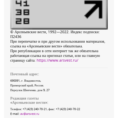
© Арсеньевские вести, 1992—2022. Индекс подписки:
П2436
При перепечатке и при другом использовании материалов,
ссылка на «Арсеньевские вести» обязательна.
При републикации в сети интернет так же обязательна
работающая ссылка на оригинал статьи, или на главную
страницу сайта:
https://www.arsvest.ru/
Почтовый адрес:
690091
, г.
Владивосток
,
Приморский край
,
Россия
.
Переулок Шевченко
, дом 9, 27
Редакция газеты
«
Арсеньевские вести
»:
Телефон:
+7 (423) 240-70-21
, факс:
+7 (423) 240-70-22
E-mail:
av@arsvest.ru