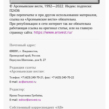
© Арсеньевские вести, 1992—2022. Индекс подписки:
П2436
При перепечатке и при другом использовании материалов,
ссылка на «Арсеньевские вести» обязательна.
При републикации в сети интернет так же обязательна
работающая ссылка на оригинал статьи, или на главную
страницу сайта:
https://www.arsvest.ru/
Почтовый адрес:
690091
, г.
Владивосток
,
Приморский край
,
Россия
.
Переулок Шевченко
, дом 9, 27
Редакция газеты
«
Арсеньевские вести
»:
Телефон:
+7 (423) 240-70-21
, факс:
+7 (423) 240-70-22
E-mail:
av@arsvest.ru
Редактор:
Ирина Георгиевна Гребнёва,
E-mail:
editor@arsvest.ru
Собственный корреспондент «АВ»