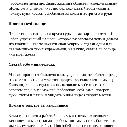
пробуждает энергию. Запах жасмина обладает успокоительным
эффектом и снимает чувство беспокойства. Чтобы усилить
пользу, купи лосьон с любимым запахом и вотри его в руки.
Приветствуй солнце
Приветствие солнца или круги сурья намаскар — известный
набор упражнений из йоги, которые разогревают тело и делают
его гибким. Так что захвати свой коврик и сделай один или
два комплекса таких упражнений, не важно, светит ли солнце
или идет дождь.
Сделай себе мини-массаж
Массаж приносит большую пользу здоровью, ослабляет стресс,
снижает давление и ускоряет процесс восстановления мышц.
Конечно, ты не всегда можешь позволить себе массаж в
дорогом спа, но ты можешь побаловать себя сама: потереть
руки, стопы и плечи и увидеть, какие чудеса творит массаж.
Помни о том, где ты находишься
Когда мы завалены работой, списками с невыполненными
заданиями и маленькими проблемами, мы часто забываем, что
мы делаем здесь и сейчас. Попробуй провести минуту, просто