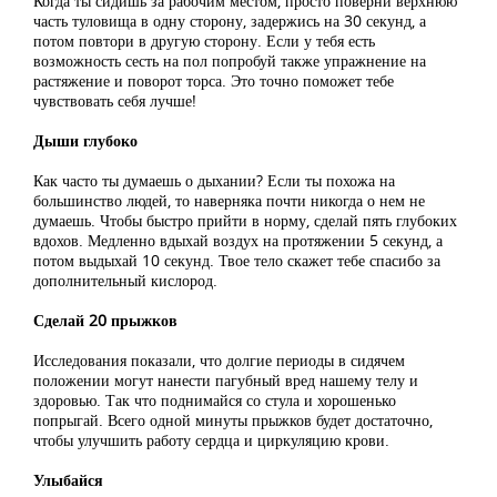
Когда ты сидишь за рабочим местом, просто поверни верхнюю
часть туловища в одну сторону, задержись на 30 секунд, а
потом повтори в другую сторону. Если у тебя есть
возможность сесть на пол попробуй также упражнение на
растяжение и поворот торса. Это точно поможет тебе
чувствовать себя лучше!
Дыши глубоко
Как часто ты думаешь о дыхании? Если ты похожа на
большинство людей, то наверняка почти никогда о нем не
думаешь. Чтобы быстро прийти в норму, сделай пять глубоких
вдохов. Медленно вдыхай воздух на протяжении 5 секунд, а
потом выдыхай 10 секунд. Твое тело скажет тебе спасибо за
дополнительный кислород.
Сделай 20 прыжков
Исследования показали, что долгие периоды в сидячем
положении могут нанести пагубный вред нашему телу и
здоровью. Так что поднимайся со стула и хорошенько
попрыгай. Всего одной минуты прыжков будет достаточно,
чтобы улучшить работу сердца и циркуляцию крови.
Улыбайся