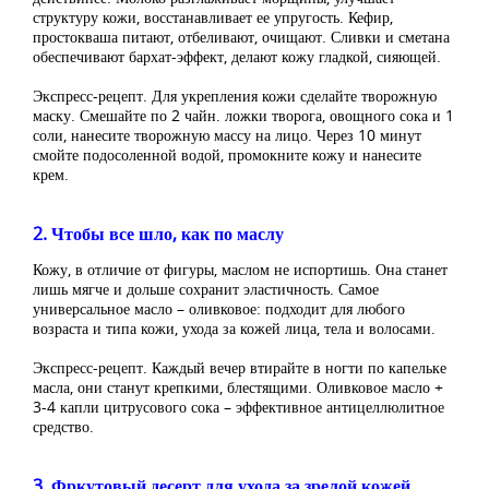
структуру кожи, восстанавливает ее упругость. Кефир,
простокваша питают, отбеливают, очищают. Сливки и сметана
обеспечивают бархат-эффект, делают кожу гладкой, сияющей.
Экспресс-рецепт. Для укрепления кожи сделайте творожную
маску. Смешайте по 2 чайн. ложки творога, овощного сока и 1
соли, нанесите творожную массу на лицо. Через 10 минут
смойте подосоленной водой, промокните кожу и нанесите
крем.
2. Чтобы все шло, как по маслу
Кожу, в отличие от фигуры, маслом не испортишь. Она станет
лишь мягче и дольше сохранит эластичность. Самое
универсальное масло – оливковое: подходит для любого
возраста и типа кожи, ухода за кожей лица, тела и волосами.
Экспресс-рецепт. Каждый вечер втирайте в ногти по капельке
масла, они станут крепкими, блестящими. Оливковое масло +
3-4 капли цитрусового сока – эффективное антицеллюлитное
средство.
3. Фркутовый десерт для ухода за зрелой кожей