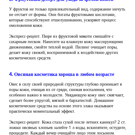
У фруктов не только привлекательный вид, содержание ничуть
не отстает от формы. Они богаты фруктовыми кислотами,
которые способствуют отшелушиванию, ускоряют процесс
омоложения кожи.
Экспресс-рецепт. Пюре из фруктовой мякоти смешайте с
сахарным песком. Нанесите на влажную кожу массирующими
движениями, смойте теплой водой. Пилинг очищает поры,
делает кожу свежей, восприимчивой к воздействию других
косметических средств.
4. Овсяная косметика хороша в любом возрасте
Овес в силу своей природной структуры глубоко проникает в
поры кожи, очищая их от гряди, снимая воспаления, что
особенно важно в молодости. Увядающую кожу овес смягчаит,
сделает более упругой, мягкой и бархатистой. Домашние
косметические средства на основе этого злака оказывают
практически моментальный эффект.
Экспресс-рецепт. Кожа стала сухой после летних каникул? 2 ст.
ложки овсяных хлопьев залейте 1 л воды, вскипятите, остудите,
процедите. Каждый вечер очищайте лицо этим лосьоном.