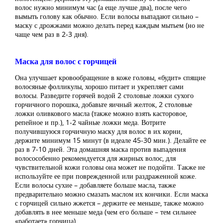
волос нужно минимум час (а еще лучше два), после чего
вымыть голову как обычно. Если волосы выпадают сильно –
маску с дрожжами можно делать перед каждым мытьем (но не
чаще чем раз в 2-3 дня).
Маска для волос с горчицей
Она улучшает кровообращение в коже головы, «будит» спящие
волосяные фолликулы, хорошо питает и укрепляет сами
волосы. Разведите горячей водой 2 столовые ложки сухого
горчичного порошка, добавьте яичный желток, 2 столовые
ложки оливкового масла (также можно взять касторовое,
репейное и пр.), 1-2 чайные ложки меда. Вотрите
получившуюся горчичную маску для волос в их корни,
держите минимум 15 минут (в идеале 45-30 мин.). Делайте ее
раз в 7-10 дней. Эта домашняя маска против выпадения
волосособенно рекомендуется для жирных волос, для
чувствительной кожи головы она может не подойти. Также не
используйте ее при поврежденной или раздраженной коже.
Если волосы сухие – добавляете больше масла, также
предварительно можно смазать маслом их кончики. Если маска
с горчицей сильно жжется – держите ее меньше, также можно
добавлять в нее меньше меда (чем его больше – тем сильнее
«работает» горчица).