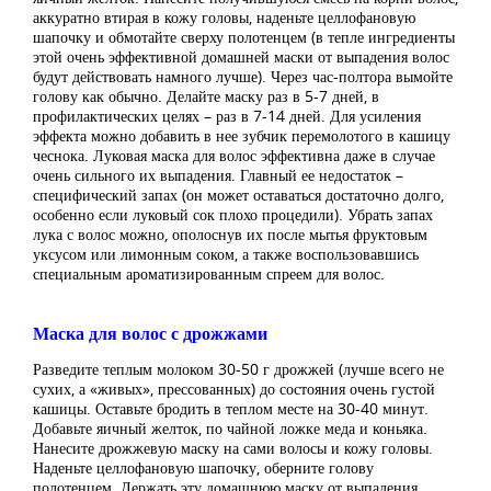
аккуратно втирая в кожу головы, наденьте целлофановую
шапочку и обмотайте сверху полотенцем (в тепле ингредиенты
этой очень эффективной домашней маски от выпадения волос
будут действовать намного лучше). Через час-полтора вымойте
голову как обычно. Делайте маску раз в 5-7 дней, в
профилактических целях – раз в 7-14 дней. Для усиления
эффекта можно добавить в нее зубчик перемолотого в кашицу
чеснока. Луковая маска для волос эффективна даже в случае
очень сильного их выпадения. Главный ее недостаток –
специфический запах (он может оставаться достаточно долго,
особенно если луковый сок плохо процедили). Убрать запах
лука с волос можно, ополоснув их после мытья фруктовым
уксусом или лимонным соком, а также воспользовавшись
специальным ароматизированным спреем для волос.
Маска для волос с дрожжами
Разведите теплым молоком 30-50 г дрожжей (лучше всего не
сухих, а «живых», прессованных) до состояния очень густой
кашицы. Оставьте бродить в теплом месте на 30-40 минут.
Добавьте яичный желток, по чайной ложке меда и коньяка.
Нанесите дрожжевую маску на сами волосы и кожу головы.
Наденьте целлофановую шапочку, оберните голову
полотенцем. Держать эту домашнюю маску от выпадения