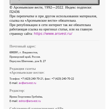
© Арсеньевские вести, 1992—2022. Индекс подписки:
П2436
При перепечатке и при другом использовании материалов,
ссылка на «Арсеньевские вести» обязательна.
При републикации в сети интернет так же обязательна
работающая ссылка на оригинал статьи, или на главную
страницу сайта:
https://www.arsvest.ru/
Почтовый адрес:
690091
, г.
Владивосток
,
Приморский край
,
Россия
.
Переулок Шевченко
, дом 9, 27
Редакция газеты
«
Арсеньевские вести
»:
Телефон:
+7 (423) 240-70-21
, факс:
+7 (423) 240-70-22
E-mail:
av@arsvest.ru
Редактор:
Ирина Георгиевна Гребнёва,
E-mail:
editor@arsvest.ru
Собственный корреспондент «АВ»