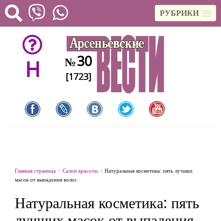
РУБРИКИ
30
№
H
[1723]
Главная страница
Салон красоты
Натуральная косметика: пять лучших
масок от выпадения волос
Натуральная косметика: пять
лучших масок от выпадения