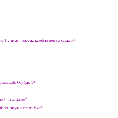
о 1.5 тысяч человек. какой вывод вы сделали?
трсанкций. Одобряете?
ий и т.д. Зачем?
аберет государство взаймы?