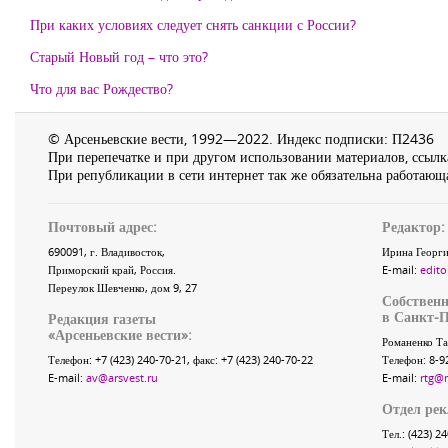
При каких условиях следует снять санкции с России?
Старый Новый год – что это?
Что для вас Рождество?
© Арсеньевские вести, 1992—2022. Индекс подписки: П2436
При перепечатке и при другом использовании материалов, ссылка
При републикации в сети интернет так же обязательна работающа
Почтовый адрес:
Редактор:
690091
, г.
Владивосток
,
Ирина Георги
Приморский край
,
Россия
.
E-mail:
edito
Переулок Шевченко
, дом 9, 27
Собственн
в Санкт-П
Редакция газеты
«
Арсеньевские вести
»:
Романенко Та
Телефон:
+7 (423) 240-70-21
, факс:
+7 (423) 240-70-22
Телефон: 8-9
E-mail:
av@arsvest.ru
E-mail:
rtg@
Отдел ре
Тел.: (423) 2