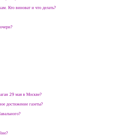
ам. Кто виноват и что делать?
дочери?
аган 29 мая в Москве?
вное достижение газеты?
Навального?
йне?