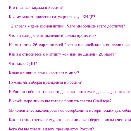
Кто главный кидала в России?
К чему может привести ситуация вокруг КНДР?
12 апреля – день космонавтики. Чего мы больше всего достигли?
Что вы ожидаете от нынешней волны протестов?
На митингах 26 марта по всей России полицейские «свинтили» окол
Как вы относитесь к митингу «он нам не Димон» 26 марта?
Что такое ОДН?
Какая женщина самая красивая в мире?
Нужны ли выборы президента в России?
В России собираются ввести день патриотизма в день введения кон
В какой мере лично вы готовы принять советы Снайдера?
Милонов внес законопроект об оскорблении исторических дат, событ
Как вы относитесь к тому, что ваши личные сбережения на счетах з
Кого бы вы хотели видеть президентом России?