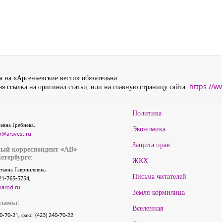
 на «Арсеньевские вести» обязательна.
я ссылка на оригинал статьи, или на главную страницу сайта:
https://w
Политика
евна Гребнёва,
Экономика
r@arsvest.ru
Защита прав
ый корреспондент «АВ»
етербурге:
ЖКХ
тьяна Гаврииловна,
Письма читателей
21-765-5754,
narod.ru
Земля-кормилица
кламы:
Вселенная
40-70-21, факс: (423) 240-70-22