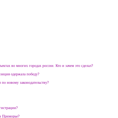
ктах во многих городах россии. Кто и зачем это сделал?
озиция одержала победу?
м по новому законодательству?
егистрации?
 в Приморье?