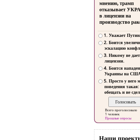
мнению, трамп
отказывает УКР
в лицензии на
производство рак
1. Уважает Путин
2. Боится увелич
эскалацию конфл
3. Никому не дает
лицензии.
4. Боится нападе
Украины на СШ
5. Просто у него 
поведения такая:
обещать и не сдел
Всего проголосовало
1 человек
Прошлые опросы
Наши проект