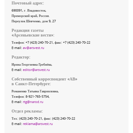
Почтовый адрес:
690091
, г.
Владивосток
,
Приморский край
,
Россия
.
Переулок Шевченко
, дом 9, 27
Редакция газеты
«
Арсеньевские вести
»:
Телефон:
+7 (423) 240-70-21
, факс:
+7 (423) 240-70-22
E-mail:
av@arsvest.ru
Редактор:
Ирина Георгиевна Гребнёва,
E-mail:
editor@arsvest.ru
Собственный корреспондент «АВ»
в Санкт-Петербурге:
Романенко Татьяна Гаврииловна,
Телефон: 8-921-765-5754,
E-mail:
rtg@narod.ru
Отдел рекламы:
Тел.: (423) 240-70-21, факс: (423) 240-70-22
E-mail:
reklama@arsvest.ru