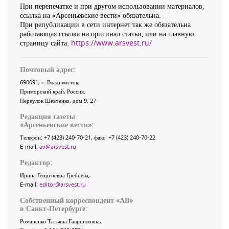
При перепечатке и при другом использовании материалов,
ссылка на «Арсеньевские вести» обязательна.
При републикации в сети интернет так же обязательна
работающая ссылка на оригинал статьи, или на главную
страницу сайта:
https://www.arsvest.ru/
Почтовый адрес:
690091
, г.
Владивосток
,
Приморский край
,
Россия
.
Переулок Шевченко
, дом 9, 27
Редакция газеты
«
Арсеньевские вести
»:
Телефон:
+7 (423) 240-70-21
, факс:
+7 (423) 240-70-22
E-mail:
av@arsvest.ru
Редактор:
Ирина Георгиевна Гребнёва,
E-mail:
editor@arsvest.ru
Собственный корреспондент «АВ»
в Санкт-Петербурге:
Романенко Татьяна Гаврииловна,