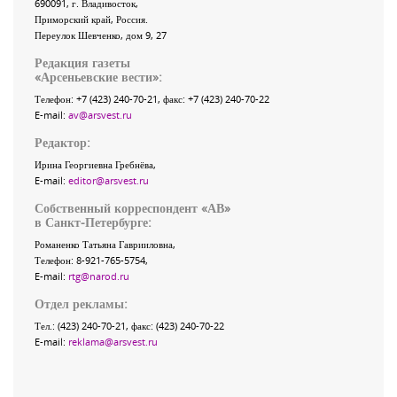
690091
, г.
Владивосток
,
Приморский край
,
Россия
.
Переулок Шевченко
, дом 9, 27
Редакция газеты
«
Арсеньевские вести
»:
Телефон:
+7 (423) 240-70-21
, факс:
+7 (423) 240-70-22
E-mail:
av@arsvest.ru
Редактор:
Ирина Георгиевна Гребнёва,
E-mail:
editor@arsvest.ru
Собственный корреспондент «АВ»
в Санкт-Петербурге:
Романенко Татьяна Гаврииловна,
Телефон: 8-921-765-5754,
E-mail:
rtg@narod.ru
Отдел рекламы:
Тел.: (423) 240-70-21, факс: (423) 240-70-22
E-mail:
reklama@arsvest.ru