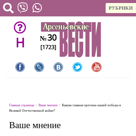
РУБРИКИ
30
№
H
[1723]
Главная страница
Ваше мнение
Какова главная причина нашей победы в
Великой Отечественной войне?
Ваше мнение