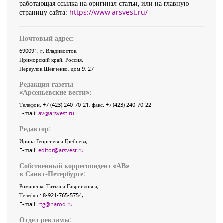
работающая ссылка на оригинал статьи, или на главную
страницу сайта:
https://www.arsvest.ru/
Почтовый адрес:
690091
, г.
Владивосток
,
Приморский край
,
Россия
.
Переулок Шевченко
, дом 9, 27
Редакция газеты
«
Арсеньевские вести
»:
Телефон:
+7 (423) 240-70-21
, факс:
+7 (423) 240-70-22
E-mail:
av@arsvest.ru
Редактор:
Ирина Георгиевна Гребнёва,
E-mail:
editor@arsvest.ru
Собственный корреспондент «АВ»
в Санкт-Петербурге:
Романенко Татьяна Гаврииловна,
Телефон: 8-921-765-5754,
E-mail:
rtg@narod.ru
Отдел рекламы: