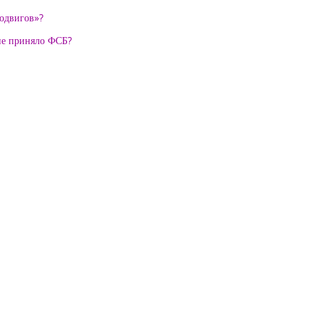
подвигов»?
не приняло ФСБ?