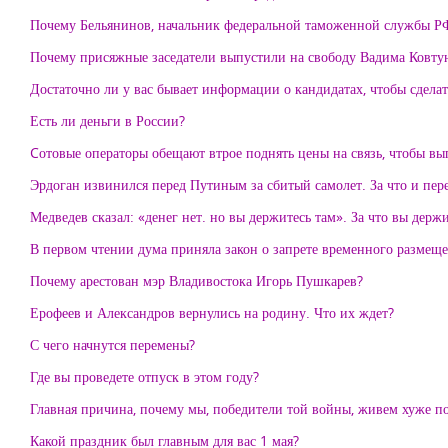
Почему Бельянинов, начальник федеральной таможенной службы РФ,
Почему присяжные заседатели выпустили на свободу Вадима Ковту
Достаточно ли у вас бывает информации о кандидатах, чтобы сдела
Есть ли деньги в России?
Cотовые операторы обещают втрое поднять цены на связь, чтобы вып
Эрдоган извинился перед Путиным за сбитый самолет. За что и пер
Медведев сказал: «денег нет. но вы держитесь там». За что вы держ
В первом чтении дума приняла закон о запрете временного размещ
Почему арестован мэр Владивостока Игорь Пушкарев?
Ерофеев и Александров вернулись на родину. Что их ждет?
С чего начнутся перемены?
Где вы проведете отпуск в этом году?
Главная причина, почему мы, победители той войны, живем хуже п
Какой праздник был главным для вас 1 мая?