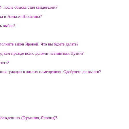
 после обыска стал свидетелем?
на и Алексея Никитина?
ть выбор?
олнить закон Яровой. Что вы будете делать?
ед кем прежде всего должен извиниться Путин?
итесь?
ения граждан в жилых помещениях. Одобряете ли вы его?
обежденных (Германия, Япония)?