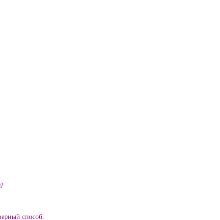
ы?
верный способ.