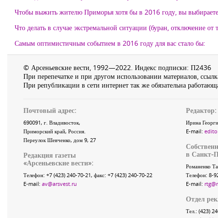
Чтобы выжить жителю Приморья хотя бы в 2016 году, вы выбираете
Что делать в случае экстремальной ситуации (буран, отключение от т
Самым оптимистичным событием в 2016 году для вас стало бы:
© Арсеньевские вести, 1992—2022. Индекс подписки: П2436
При перепечатке и при другом использовании материалов, ссылка
При републикации в сети интернет так же обязательна работающа
Почтовый адрес:
Редактор:
690091
, г.
Владивосток
,
Ирина Георги
Приморский край
,
Россия
.
E-mail:
edito
Переулок Шевченко
, дом 9, 27
Собственн
в Санкт-П
Редакция газеты
«
Арсеньевские вести
»:
Романенко Та
Телефон:
+7 (423) 240-70-21
, факс:
+7 (423) 240-70-22
Телефон: 8-9
E-mail:
av@arsvest.ru
E-mail:
rtg@
Отдел ре
Тел.: (423) 2