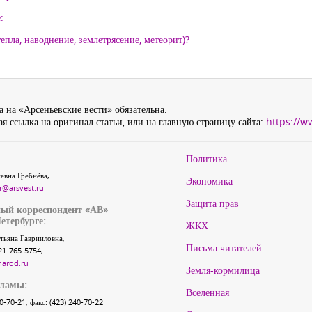
:
епла, наводнение, землетрясение, метеорит)?
 на «Арсеньевские вести» обязательна.
я ссылка на оригинал статьи, или на главную страницу сайта:
https://w
Политика
евна Гребнёва,
Экономика
r@arsvest.ru
Защита прав
ый корреспондент «АВ»
етербурге:
ЖКХ
тьяна Гаврииловна,
Письма читателей
21-765-5754,
narod.ru
Земля-кормилица
кламы:
Вселенная
40-70-21, факс: (423) 240-70-22