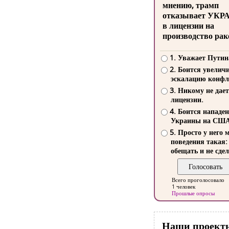
мнению, трамп
отказывает УКР
в лицензии на
производство рак
1. Уважает Путин
2. Боится увелич
эскалацию конфл
3. Никому не дает
лицензии.
4. Боится нападе
Украины на СШ
5. Просто у него 
поведения такая:
обещать и не сдел
Всего проголосовало
1 человек
Прошлые опросы
Наши проект