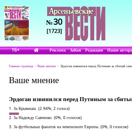
30
№
[1723]
16+
Реклама
ЗаКон
Редакция
Наши автор
Главная страница
Ваше мнение
Эрдоган извинился перед Путиным за сбитый само
Ваше мнение
Эрдоган извинился перед Путиным за сбитый
1. За Крымнаш.
(2.94%, 2 голоса)
2. За Надежду Савченко.
(0%, 0 голосов)
3. За футбольных фанатов на чемпионате Европы.
(0%, 0 голосов)