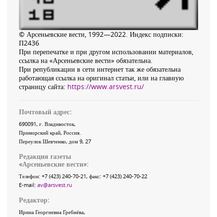
© Арсеньевские вести, 1992—2022. Индекс подписки:
П2436
При перепечатке и при другом использовании материалов,
ссылка на «Арсеньевские вести» обязательна.
При републикации в сети интернет так же обязательна
работающая ссылка на оригинал статьи, или на главную
страницу сайта:
https://www.arsvest.ru/
Почтовый адрес:
690091
, г.
Владивосток
,
Приморский край
,
Россия
.
Переулок Шевченко
, дом 9, 27
Редакция газеты
«
Арсеньевские вести
»:
Телефон:
+7 (423) 240-70-21
, факс:
+7 (423) 240-70-22
E-mail:
av@arsvest.ru
Редактор:
Ирина Георгиевна Гребнёва,