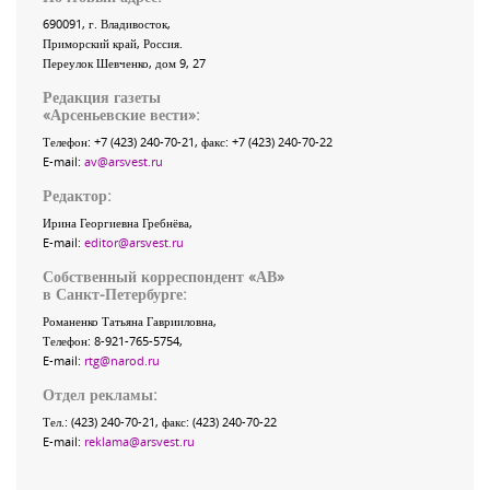
690091
, г.
Владивосток
,
Приморский край
,
Россия
.
Переулок Шевченко
, дом 9, 27
Редакция газеты
«
Арсеньевские вести
»:
Телефон:
+7 (423) 240-70-21
, факс:
+7 (423) 240-70-22
E-mail:
av@arsvest.ru
Редактор:
Ирина Георгиевна Гребнёва,
E-mail:
editor@arsvest.ru
Собственный корреспондент «АВ»
в Санкт-Петербурге:
Романенко Татьяна Гаврииловна,
Телефон: 8-921-765-5754,
E-mail:
rtg@narod.ru
Отдел рекламы:
Тел.: (423) 240-70-21, факс: (423) 240-70-22
E-mail:
reklama@arsvest.ru