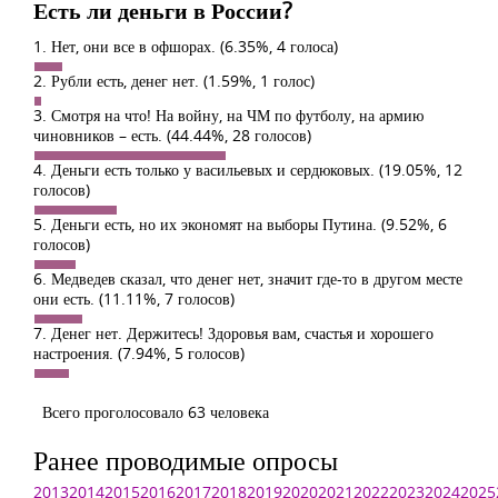
Есть ли деньги в России?
1. Нет, они все в офшорах.
(6.35%, 4 голоса)
2. Рубли есть, денег нет.
(1.59%, 1 голос)
3. Смотря на что! На войну, на ЧМ по футболу, на армию
чиновников – есть.
(44.44%, 28 голосов)
4. Деньги есть только у васильевых и сердюковых.
(19.05%, 12
голосов)
5. Деньги есть, но их экономят на выборы Путина.
(9.52%, 6
голосов)
6. Медведев сказал, что денег нет, значит где-то в другом месте
они есть.
(11.11%, 7 голосов)
7. Денег нет. Держитесь! Здоровья вам, счастья и хорошего
настроения.
(7.94%, 5 голосов)
Всего проголосовало 63 человека
Ранее проводимые опросы
2013
2014
2015
2016
2017
2018
2019
2020
2021
2022
2023
2024
2025