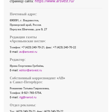
страницу сайта:
https://www.arsvest.ru/
Почтовый адрес:
690091
, г.
Владивосток
,
Приморский край
,
Россия
.
Переулок Шевченко
, дом 9, 27
Редакция газеты
«
Арсеньевские вести
»:
Телефон:
+7 (423) 240-70-21
, факс:
+7 (423) 240-70-22
E-mail:
av@arsvest.ru
Редактор:
Ирина Георгиевна Гребнёва,
E-mail:
editor@arsvest.ru
Собственный корреспондент «АВ»
в Санкт-Петербурге:
Романенко Татьяна Гаврииловна,
Телефон: 8-921-765-5754,
E-mail:
rtg@narod.ru
Отдел рекламы:
Тел.: (423) 240-70-21, факс: (423) 240-70-22