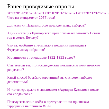
Ранее проводимые опросы
2013
2014
2015
2016
2017
2018
2019
2020
2021
2022
2023
2024
2025
Чего вы ожидаете от 2017 года?
Допустят ли Навального до президентских выборов?
Администрация Приморского края призывает отметить Новый
год в семье. Почему?
Что вас особенно впечатлило в послании президента
Федеральному собранию?
Кто виновен в голодоморе 1932-1933 годов?
Считаете ли вы, что Россия должна покаяться за политические
репрессии?
Какой способ борьбы с коррупцией вы считаете наиболее
действенным?
И что теперь делать с авианосцем «Адмирал Кузнецов» после
его «подвигов»?
Почему заявление «АВ» о преступлении по признакам
терроризма не приняло ФСБ?