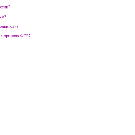
ессии?
ным?
подвигов»?
не приняло ФСБ?