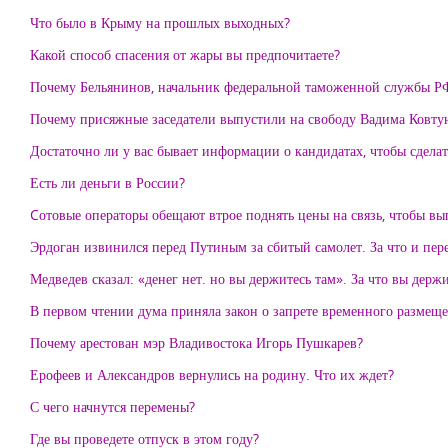
Что было в Крыму на прошлых выходных?
Какой способ спасения от жары вы предпочитаете?
Почему Бельянинов, начальник федеральной таможенной службы РФ,
Почему присяжные заседатели выпустили на свободу Вадима Ковту
Достаточно ли у вас бывает информации о кандидатах, чтобы сдела
Есть ли деньги в России?
Cотовые операторы обещают втрое поднять цены на связь, чтобы вып
Эрдоган извинился перед Путиным за сбитый самолет. За что и пер
Медведев сказал: «денег нет. но вы держитесь там». За что вы держ
В первом чтении дума приняла закон о запрете временного размещ
Почему арестован мэр Владивостока Игорь Пушкарев?
Ерофеев и Александров вернулись на родину. Что их ждет?
С чего начнутся перемены?
Где вы проведете отпуск в этом году?