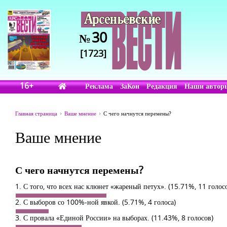
30
№
[1723]
16+
Реклама
ЗаКон
Редакция
Наши автор
Главная страница
Ваше мнение
С чего начнутся перемены?
Ваше мнение
С чего начнутся перемены?
1. С того, что всех нас клюнет «жареный петух».
(15.71%, 11 голос
2. С выборов со 100%-ной явкой.
(5.71%, 4 голоса)
3. С провала «Единой России» на выборах.
(11.43%, 8 голосов)