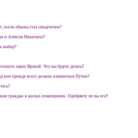
 после обыска стал свидетелем?
на и Алексея Никитина?
ть выбор?
олнить закон Яровой. Что вы будете делать?
ед кем прежде всего должен извиниться Путин?
итесь?
ения граждан в жилых помещениях. Одобряете ли вы его?