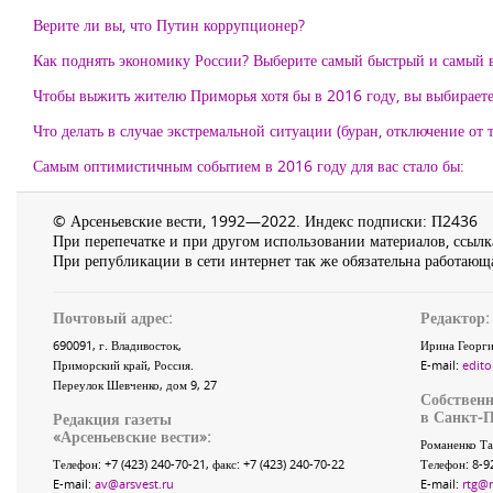
Верите ли вы, что Путин коррупционер?
Как поднять экономику России? Выберите самый быстрый и самый 
Чтобы выжить жителю Приморья хотя бы в 2016 году, вы выбираете
Что делать в случае экстремальной ситуации (буран, отключение от т
Самым оптимистичным событием в 2016 году для вас стало бы:
© Арсеньевские вести, 1992—2022. Индекс подписки: П2436
При перепечатке и при другом использовании материалов, ссылка
При републикации в сети интернет так же обязательна работающа
Почтовый адрес:
Редактор:
690091
, г.
Владивосток
,
Ирина Георги
Приморский край
,
Россия
.
E-mail:
edito
Переулок Шевченко
, дом 9, 27
Собственн
в Санкт-П
Редакция газеты
«
Арсеньевские вести
»:
Романенко Та
Телефон:
+7 (423) 240-70-21
, факс:
+7 (423) 240-70-22
Телефон: 8-9
E-mail:
av@arsvest.ru
E-mail:
rtg@