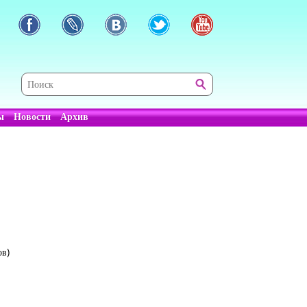
ы
Новости
Архив
ов)