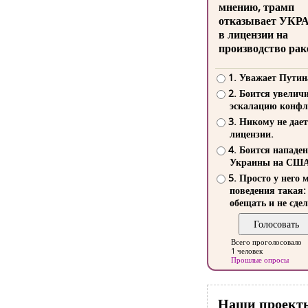
мнению, трамп
отказывает УКР
в лицензии на
производство рак
1. Уважает Путин
2. Боится увелич
эскалацию конфл
3. Никому не дает
лицензии.
4. Боится нападе
Украины на СШ
5. Просто у него 
поведения такая:
обещать и не сдел
Всего проголосовало
1 человек
Прошлые опросы
Наши проект