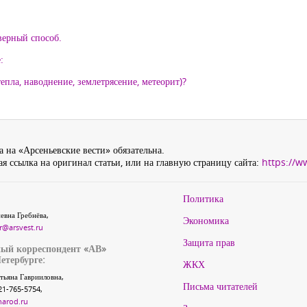
верный способ.
:
епла, наводнение, землетрясение, метеорит)?
 на «Арсеньевские вести» обязательна.
я ссылка на оригинал статьи, или на главную страницу сайта:
https://w
Политика
евна Гребнёва,
Экономика
r@arsvest.ru
Защита прав
ый корреспондент «АВ»
етербурге:
ЖКХ
тьяна Гаврииловна,
Письма читателей
21-765-5754,
narod.ru