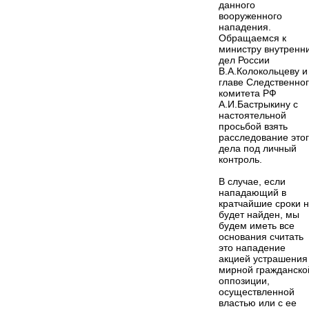
данного
вооруженного
нападения.
Обращаемся к
министру внутренн
дел России
В.А.Колокольцеву и
главе Следственно
комитета РФ
А.И.Бастрыкину с
настоятельной
просьбой взять
расследование это
дела под личный
контроль.
В случае, если
нападающий в
кратчайшие сроки 
будет найден, мы
будем иметь все
основания считать
это нападение
акцией устрашения
мирной гражданско
оппозиции,
осуществленной
властью или с ее