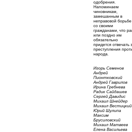
одобрения.
Напоминаем
чиновникам,
замешанным в
неправовой борьбе
со своими
гражданами, что ра
или поздно им
обязательно
придется отвечать 
преступления прот
народа.
Игорь Семенов
Андрей
Пионтковский
Андрей Гаврилов
Ирина Гребнева
Радик Сайдашев
Сергей Давидис
Михаил Шнейдер
Михаил Вестицкий
Юрий Шулипа
Максим
Брусиловский
Михаил Матвеев
Елена Васильева