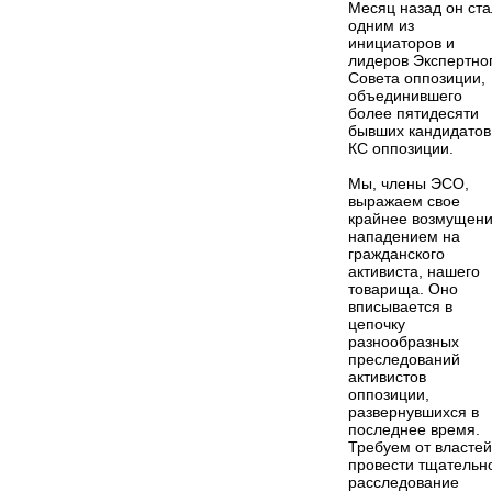
Месяц назад он ста
одним из
инициаторов и
лидеров Экспертно
Совета оппозиции,
объединившего
более пятидесяти
бывших кандидатов
КС оппозиции.
Мы, члены ЭСО,
выражаем свое
крайнее возмущен
нападением на
гражданского
активиста, нашего
товарища. Оно
вписывается в
цепочку
разнообразных
преследований
активистов
оппозиции,
развернувшихся в
последнее время.
Требуем от властей
провести тщательн
расследование