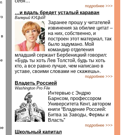
себя…
л
подробнее >>>
…и вдаль бредет усталый караван
го
Валерий КУЦЫЙ
Заранее прошу у читателей
извинения за обилие цитат –
на них, собственно, и
 в
построен этот материал, так
было задумано. Мой
командир отделения
младший сержант Бербеницкий говорил:
ие
«Будь ты хоть Лев Толстой, будь ты хоть
кто, а все равно лучше, чем написано в
уставе, своими словами не скажешь».
подробнее >>>
Владеть Россией
Washington Pro File
Интервью с Эндрю
Барнсом, профессором
Университета Кент, автором
книги “Владение Россией:
Битва за Заводы, Фермы и
Власть”
подробнее >>>
ое
Школьный капитал