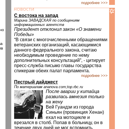
подробнее >>>
С востока на запад
Марина ЗАВАДСКАЯ по сообщениям
информационных агентств
Президент отклонил закон «О знамени
но
Победы»
“В связи с многочисленными обращениями
за
ветеранских организаций, касающимися
ив
данного федерального закона, считаю
необходимым проведение по нему
дополнительных консультаций”, - цитирует
пресс-служба письмо главы государства
спикерам обеих палат парламента.
подробнее >>>
Пестрый дайджест
По материалам ananova.com;top.rbc.ru
После аварии у китайца
развилась амнезия только
на жену
Вей Гуандзи из города
Синьян (провинция Хенан)
ехал на мотоцикле и
врезался в столб. Попав в больницу, он в
течение двух дней не мог вспомнить