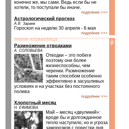
конечно же, мы сами. Ведь если бы не
хотели, то поступали бы иначе.
подробнее >>>
Астрологический прогноз
А.В. Зараев
Гороскоп на неделю 30 апреля - 6 мая
подробнее >>>
Размножение отводками
А. СОЛОВЬЕВА
Отводки – это побеги
поэтому они более
жизнеспособны, чем
черенки. Размножение
таким способом особенно
эффективно в засушливых
условиях и на участках без постоянного
полива
подробнее >>>
Хлопотный месяц
Н. ЕФИМОВА
Май – месяц «двуликий»:
вроде бы и долгожданное
тепло наступило, но и угроза
заморозков с повестки дня