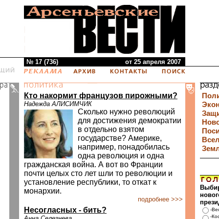
№ 17 (736)
от 25 апреля 2007
Кто накормит французов пирожными?
Пол
Надежда АЛИСИМЧИК
Эко
Сколько нужно революций
Защи
для достижения демократии
Нов
в отдельно взятом
Пос
государстве? Америке,
Все
например, понадобилась
Зем
одна революция и одна
гражданская война. А вот во Франции
почти целых сто лет шли то революции и
установление республики, то откат к
Выби
монархии.
новог
подробнее >>>
прези
Несогласных - бить?
-Ве
-Ко
Анна Селезнева