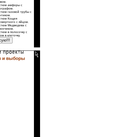
вом.
стюм амфоры с
ографом.
стюм газовой трубы с
нтиком.
стюм Кощея
смертного с яйцом.
стюм Медведева с
ончиком.
стюм в полосочку с
ом в клеточку.
 и выборы