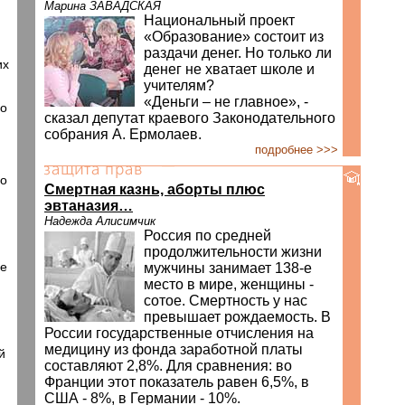
Марина ЗАВАДСКАЯ
Национальный проект
«Образование» состоит из
раздачи денег. Но только ли
их
денег не хватает школе и
учителям?
«Деньги – не главное», -
го
сказал депутат краевого Законодательного
собрания А. Ермолаев.
подробнее >>>
го
Смертная казнь, аборты плюс
эвтаназия…
Надежда Алисимчик
Россия по средней
продолжительности жизни
не
мужчины занимает 138-е
место в мире, женщины -
сотое. Смертность у нас
превышает рождаемость. В
России государственные отчисления на
медицину из фонда заработной платы
й
составляют 2,8%. Для сравнения: во
Франции этот показатель равен 6,5%, в
США - 8%, в Германии - 10%.