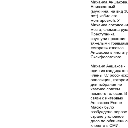
Михаила Аншакова
Неизвестный
(мужчина, на вид 3
лет) избил его
монтировкой. У
Михаила сотрясен
мозга, сломана рук
Преступника
спугнули прохожие.
тяжелыми травмам
«скорая» отвезла
Аншакова в институ
Склифосовского.
Михаил Аншаков -
один из кандидатов
члены КС российск
оппозиции, которо
для избрания не
хватило совсем
немного голосов. В
связи с интервью
Аншакова Елене
Масюк было
возбуждено первое
стране уголовное
дело по обвинению
клевете в СМИ.