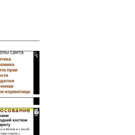
итика
номика
та прав
ости
иделки
ленная
ля-кормилица
раем
одний костюм
денту
сь в белом и с косой.
стюм стерха с