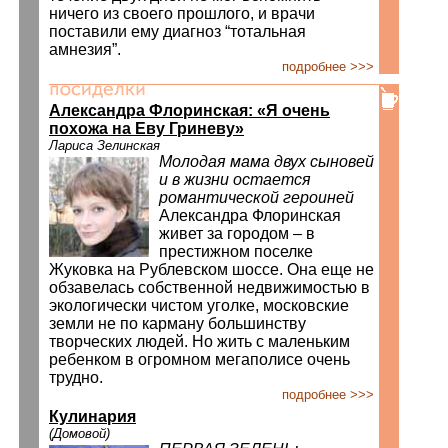
ничего из своего прошлого, и врачи
поставили ему диагноз “тотальная
амнезия”.
подробнее >>>
Александра Флоринская: «Я очень
похожа на Еву Гриневу»
Лариса Зелинская
Молодая мама двух сыновей
и в жизни остается
романтической героиней
Александра Флоринская
живет за городом – в
престижном поселке
Жуковка на Рублевском шоссе. Она еще не
обзавелась собственной недвижимостью в
экологически чистом уголке, московские
земли не по карману большинству
творческих людей. Но жить с маленьким
ребенком в огромном мегаполисе очень
трудно.
подробнее >>>
Кулинария
(Домовой)