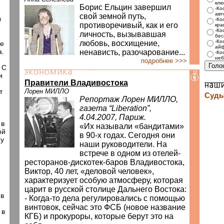
.
клю
Борис Ельцин завершил
-Ко
авт
свой земной путь,
0
-Ко
противоречивый, как и его
кра
-Ко
личность, вызывавшая
бес
-Ко
любовь, восхищение,
ие
айф
а.
ненависть, разочарование...
-Ко
неб
подробнее >>>
 С
и
Правители Владивостока
т
Лорен МИЛЛО
Суды
Репортаж Лорен МИЛЛО,
газета “Liberation”,
4.04.2007, Париж.
 в
«Их называли «бандитами»
ой
в 90-х годах. Сегодня они
му
наши руководители. На
встрече в одном из отелей-
ресторанов-дискотек-баров Владивостока,
Виктор, 40 лет, «деловой человек»,
характеризует особую атмосферу, которая
царит в русской столице Дальнего Востока:
 в
- Когда-то дела регулировались с помощью
винтовок, сейчас это ФСБ (новое название
 в
КГБ) и прокуроры, которые берут это на