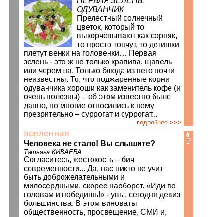
ПЕРВАЯ ЗЕЛЕНЬ:
ОДУВАНЧИК
Прелестный солнечный
цветок, который то
выкорчевывают как сорняк,
то просто топчут, то детишки
плетут венки на головенки… Первая
зелень - это ж не только крапива, щавель
или черемша. Только блюда из него почти
неизвестны. То, что поджаренные корни
одуванчика хороши как заменитель кофе (и
очень полезны) – об этом известно было
давно, но многие относились к нему
презрительно – суррогат и суррогат...
подробнее >>>
Человека не стало! Вы слышите?
Татьяна КИВАЕВА
Согласитесь, жестокость – бич
современности... Да, нас никто не учит
быть доброжелательными и
милосердными, скорее наоборот. «Иди по
головам и победишь!» - увы, сегодня девиз
большинства. В этом виноваты
общественность, просвещение, СМИ и,